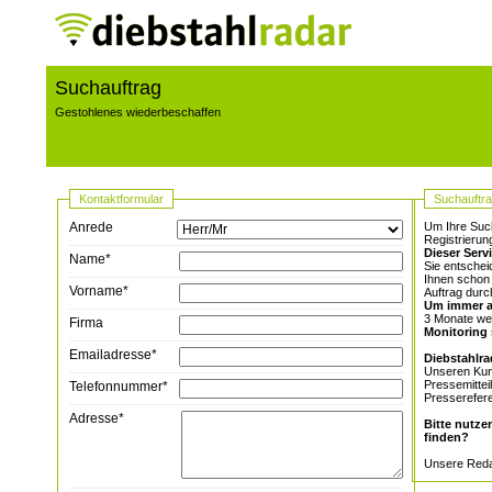
Suchauftrag
Gestohlenes wiederbeschaffen
Kontaktformular
Suchauftr
Anrede
Um Ihre Such
Registrierun
Dieser Servi
Name*
Sie entschei
Ihnen schon 
Vorname*
Auftrag durc
Um immer a
3 Monate wer
Firma
Monitoring
Emailadresse*
Diebstahlra
Unseren Kund
Pressemittei
Telefonnummer*
Presserefer
Adresse*
Bitte nutze
finden?
Unsere Redak