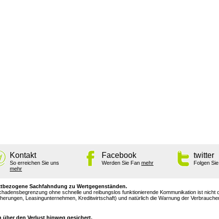
Kontakt
Facebook
twitter
So erreichen Sie uns
Werden Sie Fan
mehr
Folgen Si
mehr
objektbezogene Sachfahndung zu Wertgegenständen.
Schadensbegrenzung ohne schnelle und reibungslos funktionierende Kommunikation ist nicht
sicherungen, Leasingunternehmen, Kreditwirtschaft) und natürlich die Warnung der Verbrauch
 über den Verlust hinweg gesichert.