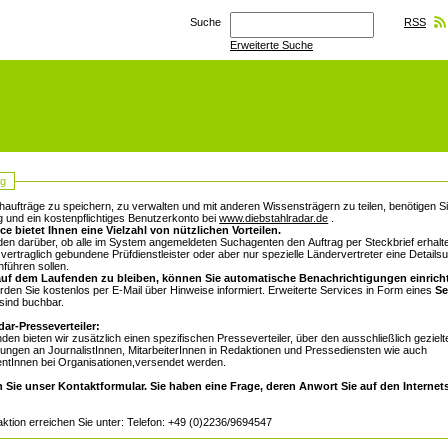
Suche
RSS
Erweiterte Suche
ag
aufträge zu speichern, zu verwalten und mit anderen Wissensträgern zu teilen, benötigen Si
g und ein kostenpflichtiges Benutzerkonto bei
www.diebstahlradar.de
.
ce bietet Ihnen eine Vielzahl von nützlichen Vorteilen.
den darüber, ob alle im System angemeldeten Suchagenten den Auftrag per Steckbrief erhalte
vertraglich gebundene Prüfdienstleister oder aber nur spezielle Ländervertreter eine Details
hführen sollen.
uf dem Laufenden zu bleiben, können Sie automatische Benachrichtigungen einrich
den Sie kostenlos per E-Mail über Hinweise informiert. Erweiterte Services in Form eines
Se
sind buchbar.
dar-Presseverteiler:
en bieten wir zusätzlich einen spezifischen Presseverteiler, über den ausschließlich gezielt
lungen an JournalistInnen, MitarbeiterInnen in Redaktionen und Pressediensten wie auch
entInnen bei Organisationen,versendet werden.
n Sie unser Kontaktformular. Sie haben eine Frage, deren Anwort Sie auf den Internets
tion erreichen Sie unter: Telefon: +49 (0)2236/9694547