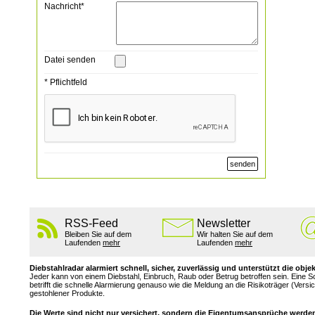
Nachricht*
Datei senden
* Pflichtfeld
senden
RSS-Feed
Newsletter
Bleiben Sie auf dem
Wir halten Sie auf dem
Laufenden
mehr
Laufenden
mehr
Diebstahlradar alarmiert schnell, sicher, zuverlässig und unterstützt die 
Jeder kann von einem Diebstahl, Einbruch, Raub oder Betrug betroffen sein. Eine 
betrifft die schnelle Alarmierung genauso wie die Meldung an die Risikoträger (Ver
gestohlener Produkte.
Die Werte sind nicht nur versichert, sondern die Eigentumsansprüche werden