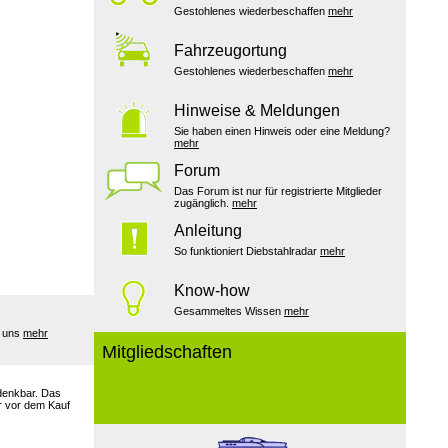
Gestohlenes wiederbeschaffen
mehr
Fahrzeugortung
Gestohlenes wiederbeschaffen
mehr
Hinweise & Meldungen
Sie haben einen Hinweis oder eine Meldung?
mehr
Forum
Das Forum ist nur für registrierte Mitglieder
zugänglich.
mehr
Anleitung
So funktioniert Diebstahlradar
mehr
Know-how
Gesammeltes Wissen
mehr
e uns
mehr
Mitgliedschaften
 denkbar. Das
er vor dem Kauf