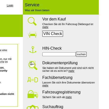
Service
Login
Was wir Ihnen bieten
Vor dem Kauf
Checken Sie ob Ihr Fahrzeug Diebesgut ist
mehr
VIN Check
HIN-Check
e eine
suchen
n, nur mit
uche im
Dokumentenprüfung
ten.
Sie haben ein Dokument und sind sich nicht
curity
sicher ob es echt ist?
mehr
Fachübersetzung
e
Lassen Sie sich ihre Dokumente übersetzen
mehr
Fahrzeugregistrierung
eiten nicht
Sichern Sie sich ab
mehr
Suchauftrag