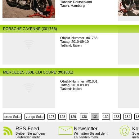
Tatland: Deutschland
Tatort: Hamburg
PORSCHE CAYENNE (#01766)
Objekt-Nummer: #01766
Tattag: 2010-09-10
Tatland: Italien
MERCEDES 350E CDI COUPE' (#01801)
Objekt-Nummer: #01801
Tattag: 2010-09-09
Tatland: Italien
erste Seite
vorige Seite
127
128
129
130
131
132
133
134
1
RSS-Feed
Newsletter
Ko
Bleiben Sie auf dem
Wir halten Sie auf dem
So e
Laufenden
mehr
Laufenden
mehr
meh