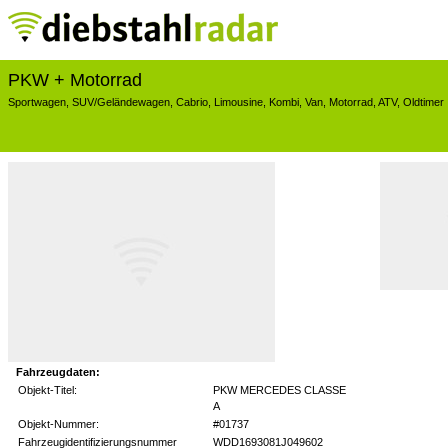
PKW + Motorrad
Sportwagen
,
SUV/Geländewagen
,
Cabrio
,
Limousine
,
Kombi
,
Van
,
Motorrad
,
ATV
,
Oldtimer
Fahrzeugdaten:
Objekt-Titel:
PKW MERCEDES CLASSE
A
Objekt-Nummer:
#01737
Fahrzeugidentifizierungsnummer
WDD1693081J049602