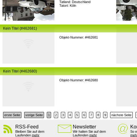
Tatland: Deutschland
Tatort: Köln
Kein Titel (#462681)
Objekt-Nummer: #462681
Kein Titel (#462680)
Objekt-Nummer: #462680
erste Seite
vorige Seite
1
2
3
4
5
6
7
8
9
nächste Seite
RSS-Feed
Newsletter
Ko
Bleiben Sie auf dem
Wir halten Sie auf dem
So e
Laufenden
mehr
Laufenden
mehr
meh