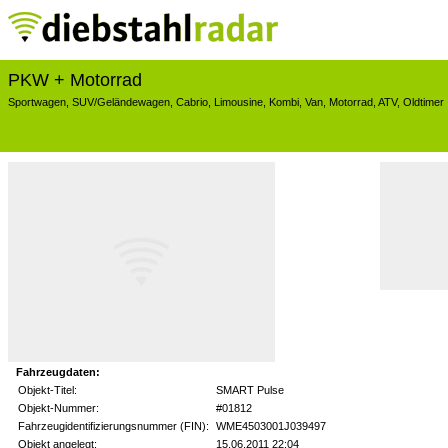
PKW + Motorrad
Sportwagen
,
SUV/Geländewagen
,
Cabrio
,
Limousine
,
Kombi
,
Van
,
Motorrad
,
ATV
,
Oldtimer
Fahrzeugdaten:
Objekt-Titel:
SMART Pulse
Objekt-Nummer:
#01812
Fahrzeugidentifizierungsnummer (FIN):
WME4503001J039497
Objekt angelegt:
15.06.2011 22:04