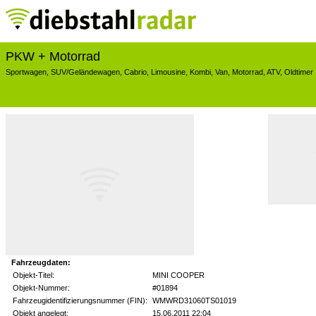
PKW + Motorrad
Sportwagen
,
SUV/Geländewagen
,
Cabrio
,
Limousine
,
Kombi
,
Van
,
Motorrad
,
ATV
,
Oldtimer
Fahrzeugdaten:
Objekt-Titel:
MINI COOPER
Objekt-Nummer:
#01894
Fahrzeugidentifizierungsnummer (FIN):
WMWRD31060TS01019
Objekt angelegt:
15.06.2011 22:04