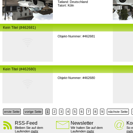
Tatland: Deutschland
Tatort: Köln
Kein Titel (#462681)
Objekt-Nummer: #462681
Kein Titel (#462680)
Objekt-Nummer: #462680
erste Seite
vorige Seite
1
2
3
4
5
6
7
8
9
nächste Seite
RSS-Feed
Newsletter
Ko
Bleiben Sie auf dem
Wir halten Sie auf dem
So e
Laufenden
mehr
Laufenden
mehr
meh