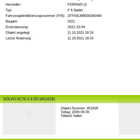
Hersteller:
FERRARI (I)
Typ:
F 8 Spider
Fahrzeugidentifizierungsnummer (FIN):
ZFF93LMB000266480
Baujahr:
2021
Erstzulassung:
2021-10-04
Objekt angelegt:
11.10.2021 18:18
Letzte Änderung:
11.10.2021 18:24
VOLVO XC70 2.4 D5 (#01828)
Objekt-Nummer: #01828
Tattag: 2009-06-05
Tatland: Italien