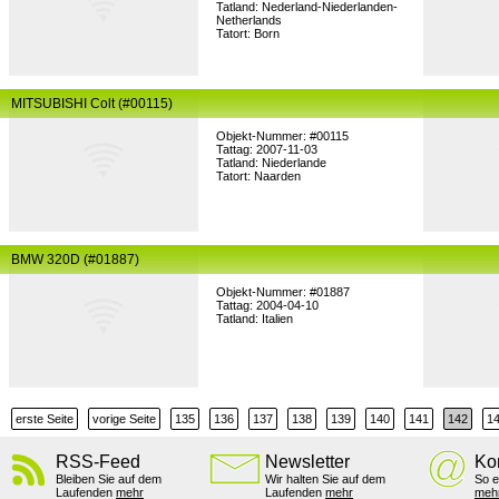
Tatland: Nederland-Niederlanden-
Netherlands
Tatort: Born
MITSUBISHI Colt (#00115)
Objekt-Nummer: #00115
Tattag: 2007-11-03
Tatland: Niederlande
Tatort: Naarden
BMW 320D (#01887)
Objekt-Nummer: #01887
Tattag: 2004-04-10
Tatland: Italien
erste Seite
vorige Seite
135
136
137
138
139
140
141
142
1
RSS-Feed
Newsletter
Ko
Bleiben Sie auf dem
Wir halten Sie auf dem
So e
Laufenden
mehr
Laufenden
mehr
meh