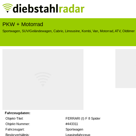
PKW + Motorrad
Sportwagen
,
SUV/Geländewagen
,
Cabrio
,
Limousine
,
Kombi
,
Van
,
Motorrad
,
ATV
,
Oldtimer
Fahrzeugdaten:
Objekt-Titel:
FERRARI (I) F 8 Spider
Objekt-Nummer:
#443311
Fahrzeugart:
Sportwagen
Besitzverhältnis:
Leasingfahrzeug