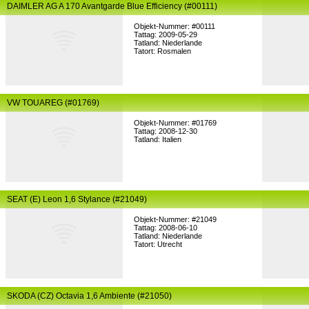
DAIMLER AG A 170 Avantgarde Blue Efficiency (#00111)
Objekt-Nummer: #00111
Tattag: 2009-05-29
Tatland: Niederlande
Tatort: Rosmalen
VW TOUAREG (#01769)
Objekt-Nummer: #01769
Tattag: 2008-12-30
Tatland: Italien
SEAT (E) Leon 1,6 Stylance (#21049)
Objekt-Nummer: #21049
Tattag: 2008-06-10
Tatland: Niederlande
Tatort: Utrecht
SKODA (CZ) Octavia 1,6 Ambiente (#21050)