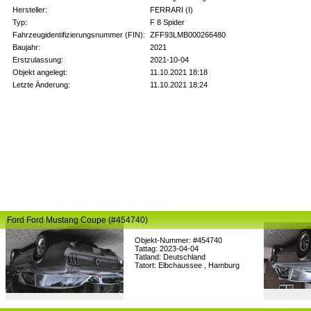
Hersteller:
FERRARI (I)
Typ:
F 8 Spider
Fahrzeugidentifizierungsnummer (FIN):
ZFF93LMB000266480
Baujahr:
2021
Erstzulassung:
2021-10-04
Objekt angelegt:
11.10.2021 18:18
Letzte Änderung:
11.10.2021 18:24
Ford Ford Mustang Coupe (#454740)
Objekt-Nummer: #454740
Tattag: 2023-04-04
Tatland: Deutschland
Tatort: Elbchaussee , Hamburg