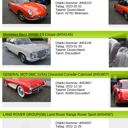
Objekt-Nummer: #456123
Tattag: 2023-02-01
Tatland: Deutschland
Tatort: 42781 Mettmann
Mercedes Benz 280SE 3.5 Coupe (#454145)
Objekt-Nummer: #454145
Tattag: 2023-01-30
Tatland: Deutschland
Tatort: Düsseldorf
GENERAL MOT-GMC (USA) Chevrolet Corvette Cabriolet (#453857)
Objekt-Nummer: #453857
Tattag: 2022-12-16
Tatland: Deutschland
Tatort: 40489 Düsseldorf
LAND ROVER GROUP(GB) Land Rover Range Rover Sport (#454597)
Objekt-Nummer: #454597
Tattag: 2022-11-25