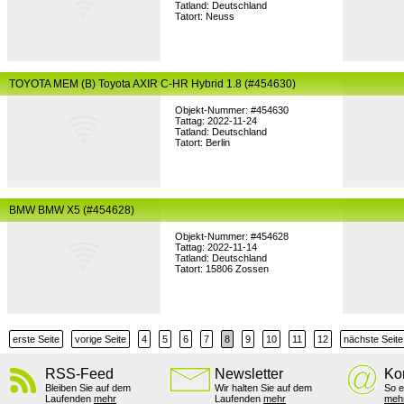
Tatland: Deutschland
Tatort: Neuss
TOYOTA MEM (B) Toyota AXIR C-HR Hybrid 1.8 (#454630)
Objekt-Nummer: #454630
Tattag: 2022-11-24
Tatland: Deutschland
Tatort: Berlin
BMW BMW X5 (#454628)
Objekt-Nummer: #454628
Tattag: 2022-11-14
Tatland: Deutschland
Tatort: 15806 Zossen
erste Seite
vorige Seite
4
5
6
7
8
9
10
11
12
nächste Seite
RSS-Feed
Newsletter
Ko
Bleiben Sie auf dem
Wir halten Sie auf dem
So e
Laufenden
mehr
Laufenden
mehr
meh