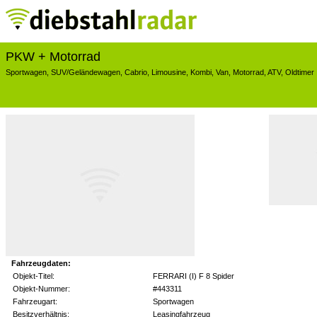
PKW + Motorrad
Sportwagen
,
SUV/Geländewagen
,
Cabrio
,
Limousine
,
Kombi
,
Van
,
Motorrad
,
ATV
,
Oldtimer
Fahrzeugdaten:
Objekt-Titel:
FERRARI (I) F 8 Spider
Objekt-Nummer:
#443311
Fahrzeugart:
Sportwagen
Besitzverhältnis:
Leasingfahrzeug