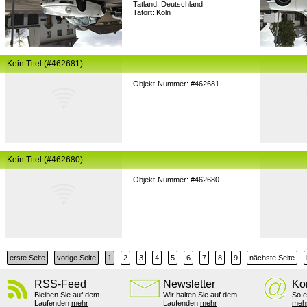
Tatland: Deutschland
Tatort: Köln
Kein Titel (#462681)
Objekt-Nummer: #462681
Kein Titel (#462680)
Objekt-Nummer: #462680
erste Seite
vorige Seite
1
2
3
4
5
6
7
8
9
nächste Seite
RSS-Feed
Newsletter
Ko
Bleiben Sie auf dem
Wir halten Sie auf dem
So e
Laufenden
mehr
Laufenden
mehr
meh