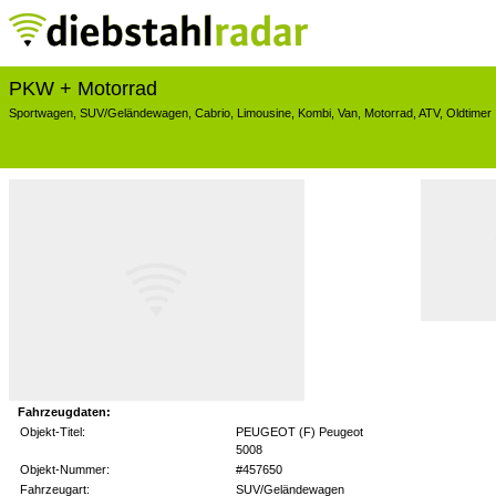
PKW + Motorrad
Sportwagen
,
SUV/Geländewagen
,
Cabrio
,
Limousine
,
Kombi
,
Van
,
Motorrad
,
ATV
,
Oldtimer
Fahrzeugdaten:
Objekt-Titel:
PEUGEOT (F) Peugeot
5008
Objekt-Nummer:
#457650
Fahrzeugart:
SUV/Geländewagen