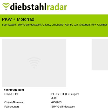
PKW + Motorrad
Sportwagen
,
SUV/Geländewagen
,
Cabrio
,
Limousine
,
Kombi
,
Van
,
Motorrad
,
ATV
,
Oldtimer
Fahrzeugdaten:
Objekt-Titel:
PEUGEOT (F) Peugeot
3008
Objekt-Nummer:
#457653
Fahrzeugart:
SUV/Geländewagen