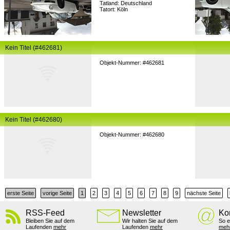
Tatland: Deutschland
Tatort: Köln
Kein Titel (#462681)
Objekt-Nummer: #462681
Kein Titel (#462680)
Objekt-Nummer: #462680
erste Seite
vorige Seite
1
2
3
4
5
6
7
8
9
nächste Seite
RSS-Feed
Newsletter
Ko
Bleiben Sie auf dem
Wir halten Sie auf dem
So e
Laufenden
mehr
Laufenden
mehr
meh