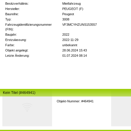
Besitzverhältnis:
Mietfahrzeug
Hersteller:
PEUGEOT (F)
Baureihe:
Peugeot
Typ:
3008
Fahrzeugidentifizierungsnummer
VF3MCYHZUNS153557
(FIN):
Baujahr:
2022
Erstzulassung:
2022-11-29
Farbe:
unbekannt
Objekt angelegt:
28.06.2024 15:43
Letzte Änderung:
01.07.2024 08:14
Kein Titel (#464941)
Objekt-Nummer: #464941