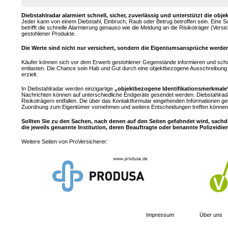
Diebstahlradar alarmiert schnell, sicher, zuverlässig und unterstützt die 
Jeder kann von einem Diebstahl, Einbruch, Raub oder Betrug betroffen sein. Eine 
betrifft die schnelle Alarmierung genauso wie die Meldung an die Risikoträger (Ver
gestohlener Produkte.
Die Werte sind nicht nur versichert, sondern die Eigentumsansprüche werden
Käufer können sich vor dem Erwerb gestohlener Gegenstände informieren und sch
entlasten. Die Chance sein Hab und Gut durch eine objektbezogene Ausschreibung z
erzielt.
In Diebstahlradar werden einzigartige
„objektbezogene Identifikationsmerkmale
Nachrichten können auf unterschiedliche Endgeräte gesendet werden. Diebstahlrad
Risikoträgern entfallen. Die über das Kontaktformular eingehenden Informationen ge
Zuordnung zum Eigentümer vornehmen und weitere Entscheidungen treffen können.
Sollten Sie zu den Sachen, nach denen auf den Seiten gefahndet wird, sachd
die jeweils genannte Institution, deren Beauftragte oder benannte Polizeidie
Weitere Seiten von ProVersicherer:
Impressum
Über uns