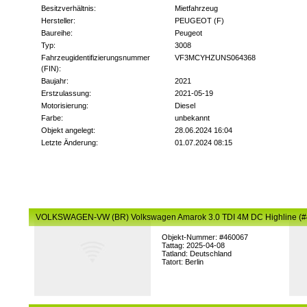
Besitzverhältnis:
Mietfahrzeug
Hersteller:
PEUGEOT (F)
Baureihe:
Peugeot
Typ:
3008
Fahrzeugidentifizierungsnummer
VF3MCYHZUNS064368
(FIN):
Baujahr:
2021
Erstzulassung:
2021-05-19
Motorisierung:
Diesel
Farbe:
unbekannt
Objekt angelegt:
28.06.2024 16:04
Letzte Änderung:
01.07.2024 08:15
VOLKSWAGEN-VW (BR) Volkswagen Amarok 3.0 TDI 4M DC Highline (
Objekt-Nummer: #460067
Tattag: 2025-04-08
Tatland: Deutschland
Tatort: Berlin