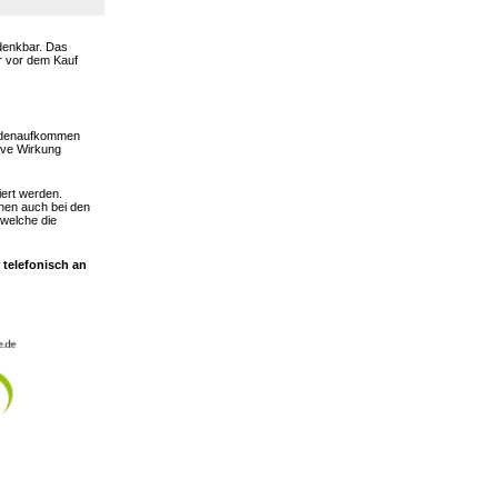
 denkbar. Das
er vor dem Kauf
hadenaufkommen
ive Wirkung
iert werden.
nen auch bei den
 welche die
 telefonisch an