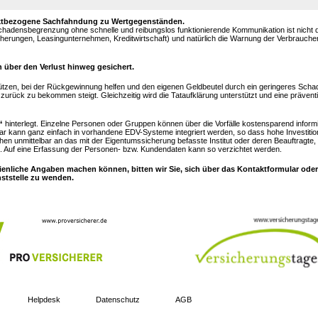
objektbezogene Sachfahndung zu Wertgegenständen.
Schadensbegrenzung ohne schnelle und reibungslos funktionierende Kommunikation ist nicht
sicherungen, Leasingunternehmen, Kreditwirtschaft) und natürlich die Warnung der Verbrauch
 über den Verlust hinweg gesichert.
ützen, bei der Rückgewinnung helfen und den eigenen Geldbeutel durch ein geringeres Sc
urück zu bekommen steigt. Gleichzeitig wird die Tataufklärung unterstützt und eine prävent
“
hinterlegt. Einzelne Personen oder Gruppen können über die Vorfälle kostensparend inform
ar kann ganz einfach in vorhandene EDV-Systeme integriert werden, so dass hohe Investitio
hen unmittelbar an das mit der Eigentumssicherung befasste Institut oder deren Beauftragte,
 Auf eine Erfassung der Personen- bzw. Kundendaten kann so verzichtet werden.
ienliche Angaben machen können, bitten wir Sie, sich über das Kontaktformular oder
nststelle zu wenden.
Helpdesk
Datenschutz
AGB