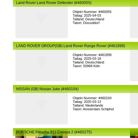
Land Rover Land Rover Defender (#460055)
Objekt-Nummer: #460055
Tattag: 2025-04-03
Tatland: Deutschland
Tatort: Düsseldorf
LAND ROVER GROUP(GB) Land Rover Range Rover (#461899)
Objekt-Nummer: #461899
Tattag: 2025-03-18
Tatland: Deutschland
Tatort: 50968 Köln
NISSAN (GB) Nissan Juke (#460104)
Objekt-Nummer: #460104
Tattag: 2025-03-13
Tatland: Niederlande
Tatort: Amsterdam Schiphol
PORSCHE Porsche 911 Carrera 2 (#460275)