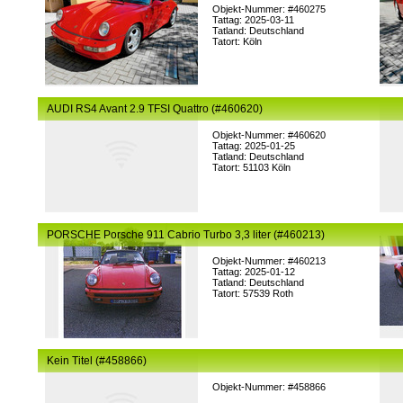
Objekt-Nummer: #460275
Tattag: 2025-03-11
Tatland: Deutschland
Tatort: Köln
AUDI RS4 Avant 2.9 TFSI Quattro (#460620)
Objekt-Nummer: #460620
Tattag: 2025-01-25
Tatland: Deutschland
Tatort: 51103 Köln
PORSCHE Porsche 911 Cabrio Turbo 3,3 liter (#460213)
Objekt-Nummer: #460213
Tattag: 2025-01-12
Tatland: Deutschland
Tatort: 57539 Roth
Kein Titel (#458866)
Objekt-Nummer: #458866