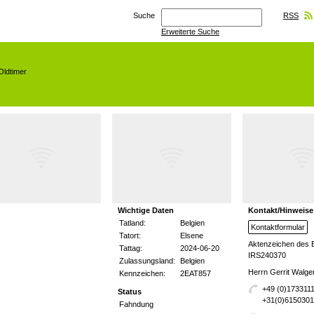
Suche
RSS
Erweiterte Suche
Oldtimer
Wichtige Daten
Kontakt/Hinweise
Tatland:
Belgien
Kontaktformular
Tatort:
Elsene
Aktenzeichen des 
Tattag:
2024-06-20
IRS240370
Zulassungsland:
Belgien
Herrn Gerrit Walg
Kennzeichen:
2EAT857
+49 (0)173311
Status
+31(0)615030
Fahndung