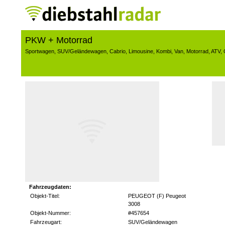
PKW + Motorrad
Sportwagen
,
SUV/Geländewagen
,
Cabrio
,
Limousine
,
Kombi
,
Van
,
Motorrad
,
ATV
,
Fahrzeugdaten:
Objekt-Titel:
PEUGEOT (F) Peugeot
3008
Objekt-Nummer:
#457654
Fahrzeugart:
SUV/Geländewagen