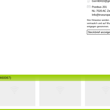
Gerrit0410@gm
Postbus 201
NL-7020 AC Z
Info@irseurop
Ihre Hinweise werden 
vertraulich und auf 
entgegen genommen.
Steckbrief anzeig
#460067)