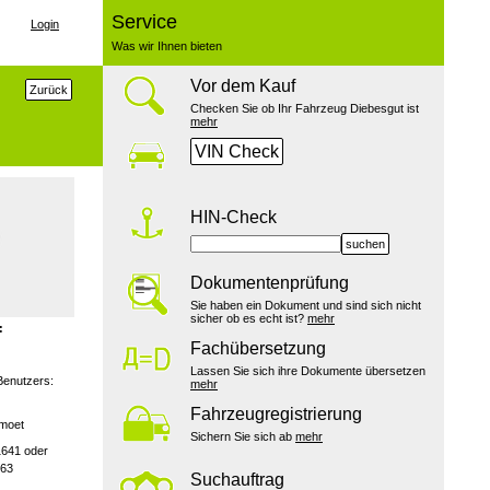
Service
Login
Was wir Ihnen bieten
Vor dem Kauf
Zurück
Checken Sie ob Ihr Fahrzeug Diebesgut ist
mehr
VIN Check
HIN-Check
suchen
Dokumentenprüfung
Sie haben ein Dokument und sind sich nicht
sicher ob es echt ist?
mehr
:
Fachübersetzung
Lassen Sie sich ihre Dokumente übersetzen
Benutzers:
mehr
Fahrzeugregistrierung
emoet
Sichern Sie sich ab
mehr
1641 oder
163
Suchauftrag