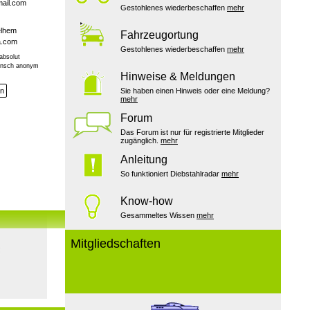
ail.com
Gestohlenes wiederbeschaffen
mehr
elhem
Fahrzeugortung
a.com
Gestohlenes wiederbeschaffen
mehr
absolut
Wunsch anonym
Hinweise & Meldungen
en
Sie haben einen Hinweis oder eine Meldung?
mehr
Forum
Das Forum ist nur für registrierte Mitglieder
zugänglich.
mehr
Anleitung
So funktioniert Diebstahlradar
mehr
Know-how
Gesammeltes Wissen
mehr
Mitgliedschaften