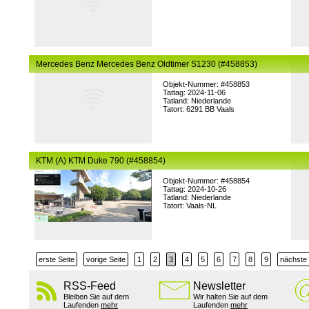
Mercedes Benz Mercedes Benz Oldtimer S1230 (#458853)
Objekt-Nummer: #458853
Tattag: 2024-11-06
Tatland: Niederlande
Tatort: 6291 BB Vaals
KTM (A) KTM Duke 790 (#458854)
Objekt-Nummer: #458854
Tattag: 2024-10-26
Tatland: Niederlande
Tatort: Vaals-NL
erste Seite
vorige Seite
1
2
3
4
5
6
7
8
9
nächste 
RSS-Feed
Newsletter
Bleiben Sie auf dem
Wir halten Sie auf dem
Laufenden
mehr
Laufenden
mehr