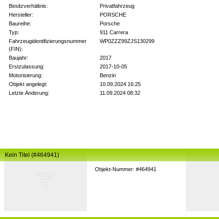
Besitzverhältnis:
Privatfahrzeug
Hersteller:
PORSCHE
Baureihe:
Porsche
Typ:
911 Carrera
Fahrzeugidentifizierungsnummer
WP0ZZZ99ZJS130299
(FIN):
Baujahr:
2017
Erstzulassung:
2017-10-05
Motorisierung:
Benzin
Objekt angelegt:
10.09.2024 16:25
Letzte Änderung:
11.09.2024 08:32
Kein Titel (#464941)
Objekt-Nummer: #464941