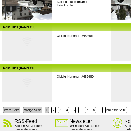
Tatland: Deutschland
Tatort: Köln
Kein Titel (#462681)
Objekt-Nummer: #462681
Kein Titel (#462680)
Objekt-Nummer: #462680
erste Seite
vorige Seite
1
2
3
4
5
6
7
8
9
nächste Seite
RSS-Feed
Newsletter
Ko
Bleiben Sie auf dem
Wir halten Sie auf dem
So e
Laufenden
mehr
Laufenden
mehr
meh