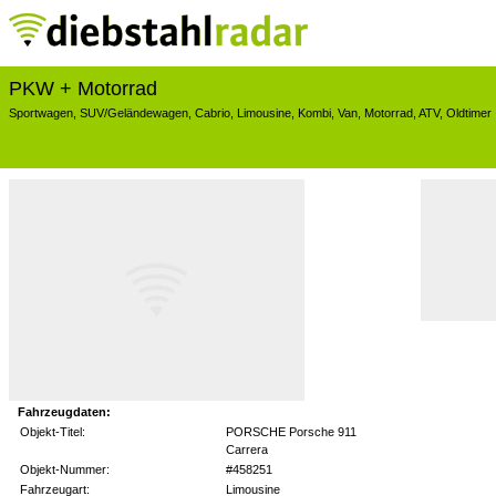
PKW + Motorrad
Sportwagen
,
SUV/Geländewagen
,
Cabrio
,
Limousine
,
Kombi
,
Van
,
Motorrad
,
ATV
,
Oldtimer
Fahrzeugdaten:
Objekt-Titel:
PORSCHE Porsche 911
Carrera
Objekt-Nummer:
#458251
Fahrzeugart:
Limousine