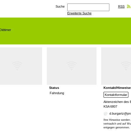
Suche
RSS
Erweiterte Suche
Oldtimer
Status
Kontakt/Hinweise
Fahndung
Kontaktformular
Aktenzeichen des 
KSA 6807
d.burgartz@pro
Ihre Hinweise werden 
vertraulich und auf 
entgegen genommen.