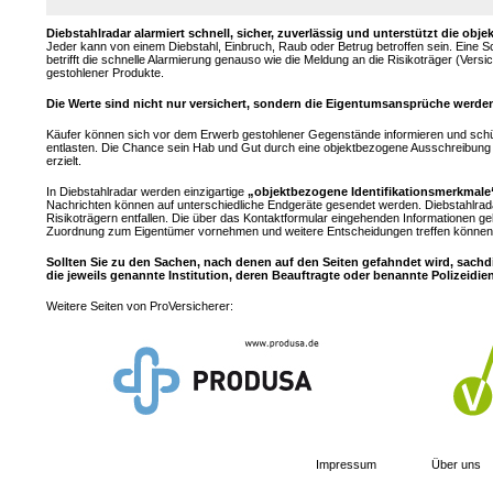
Diebstahlradar alarmiert schnell, sicher, zuverlässig und unterstützt die 
Jeder kann von einem Diebstahl, Einbruch, Raub oder Betrug betroffen sein. Eine 
betrifft die schnelle Alarmierung genauso wie die Meldung an die Risikoträger (Ver
gestohlener Produkte.
Die Werte sind nicht nur versichert, sondern die Eigentumsansprüche werden
Käufer können sich vor dem Erwerb gestohlener Gegenstände informieren und sch
entlasten. Die Chance sein Hab und Gut durch eine objektbezogene Ausschreibung z
erzielt.
In Diebstahlradar werden einzigartige
„objektbezogene Identifikationsmerkmale
Nachrichten können auf unterschiedliche Endgeräte gesendet werden. Diebstahlrad
Risikoträgern entfallen. Die über das Kontaktformular eingehenden Informationen ge
Zuordnung zum Eigentümer vornehmen und weitere Entscheidungen treffen können.
Sollten Sie zu den Sachen, nach denen auf den Seiten gefahndet wird, sachd
die jeweils genannte Institution, deren Beauftragte oder benannte Polizeidie
Weitere Seiten von ProVersicherer:
Impressum
Über uns