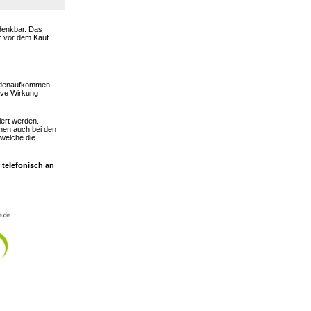
 denkbar. Das
er vor dem Kauf
hadenaufkommen
ive Wirkung
iert werden.
nen auch bei den
 welche die
 telefonisch an