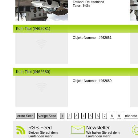
Tatland: Deutschland
Tatort: Köln
Kein Titel (#462681)
Objekt-Nummer: #462681
Kein Titel (#462680)
Objekt-Nummer: #462680
erste Seite
vorige Seite
1
2
3
4
5
6
7
8
9
nächste 
RSS-Feed
Newsletter
Bleiben Sie auf dem
Wir halten Sie auf dem
Laufenden
mehr
Laufenden
mehr