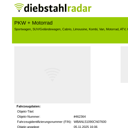
PKW + Motorrad
Sportwagen
,
SUV/Geländewagen
,
Cabrio
,
Limousine
,
Kombi
,
Van
,
Motorrad
,
ATV
,
Fahrzeugdaten:
Objekt-Titel:
Objekt-Nummer:
#462364
Fahrzeugidentifizierungsnummer (FIN):
WBANL51090CN07600
Objekt angelegt:
05.11.2025 16:06