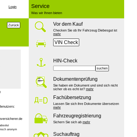
Service
Login
Was wir Ihnen bieten
Vor dem Kauf
Zurück
Checken Sie ob Ihr Fahrzeug Diebesgut ist
mehr
VIN Check
HIN-Check
suchen
Dokumentenprüfung
Sie haben ein Dokument und sind sich nicht
sicher ob es echt ist?
mehr
:
Fachübersetzung
Lassen Sie sich ihre Dokumente übersetzen
Benutzers:
mehr
Fahrzeugregistrierung
versicherer.de
Sichern Sie sich ab
mehr
absolut
Wunsch anonym
Suchauftrag