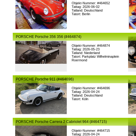
Objekt-Nummer: #464652
Tattag: 2026-06-02
Tatland: Deutschland
Tatort: Berlin
PORSCHE Porsche 356 356 (#464874)
Objekt-Nummer: #464874
Tattag: 2026-05-23
Tatland: Niederland
Tatort: Parkplatz Wilhelminaplein
Roermond
PORSCHE Porsche 911 (#464696)
Objekt-Nummer: #464696
Tattag: 2026-04-24
Tatland: Deutschland
Tatort: Köln
PORSCHE Porsche Carrera 2 Cabriolet 964 (#464715)
Objekt-Nummer: #464715
Tattag: 2026-04-24