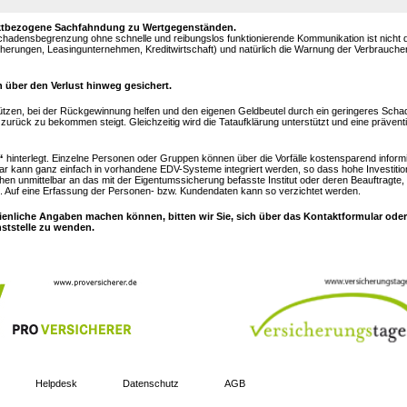
objektbezogene Sachfahndung zu Wertgegenständen.
Schadensbegrenzung ohne schnelle und reibungslos funktionierende Kommunikation ist nicht
sicherungen, Leasingunternehmen, Kreditwirtschaft) und natürlich die Warnung der Verbrauch
 über den Verlust hinweg gesichert.
ützen, bei der Rückgewinnung helfen und den eigenen Geldbeutel durch ein geringeres Sc
urück zu bekommen steigt. Gleichzeitig wird die Tataufklärung unterstützt und eine prävent
“
hinterlegt. Einzelne Personen oder Gruppen können über die Vorfälle kostensparend inform
ar kann ganz einfach in vorhandene EDV-Systeme integriert werden, so dass hohe Investitio
hen unmittelbar an das mit der Eigentumssicherung befasste Institut oder deren Beauftragte,
 Auf eine Erfassung der Personen- bzw. Kundendaten kann so verzichtet werden.
ienliche Angaben machen können, bitten wir Sie, sich über das Kontaktformular oder
nststelle zu wenden.
Helpdesk
Datenschutz
AGB