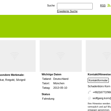
Suche
RSS
Erweiterte Suche
Wichtige Daten
Kontakt/Hinweise
sondere Merkmale:
Tatland:
Deutschland
kat, Rotgold, Sévigné
Kontaktformular
Tatort:
München
Schadenbüro Korn
Tattag:
2013-05-10
+49(0)6772/96
Status
wolfgang.korn
Fahndung
Ihre Hinweise werden 
vertraulich und auf 
entgegen genommen.