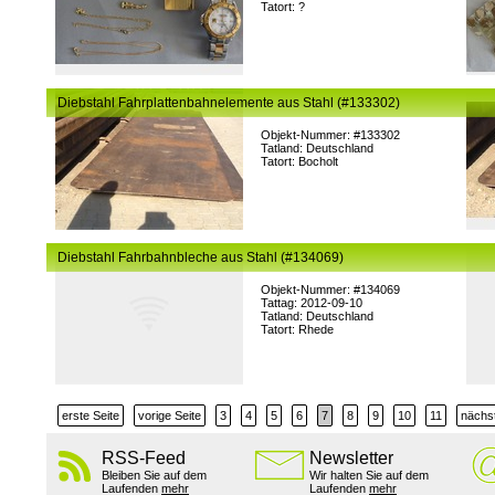
Tatort: ?
Diebstahl Fahrplattenbahnelemente aus Stahl (#133302)
Objekt-Nummer: #133302
Tatland: Deutschland
Tatort: Bocholt
Diebstahl Fahrbahnbleche aus Stahl (#134069)
Objekt-Nummer: #134069
Tattag: 2012-09-10
Tatland: Deutschland
Tatort: Rhede
erste Seite
vorige Seite
3
4
5
6
7
8
9
10
11
nächst
RSS-Feed
Newsletter
Bleiben Sie auf dem
Wir halten Sie auf dem
Laufenden
mehr
Laufenden
mehr