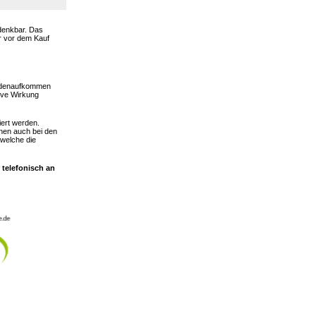
 denkbar. Das
er vor dem Kauf
hadenaufkommen
ive Wirkung
iert werden.
nen auch bei den
 welche die
 telefonisch an