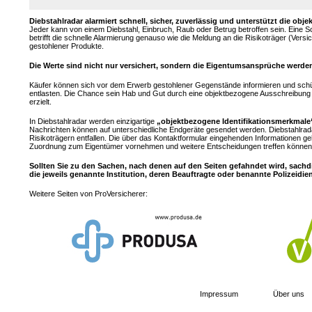
Diebstahlradar alarmiert schnell, sicher, zuverlässig und unterstützt die 
Jeder kann von einem Diebstahl, Einbruch, Raub oder Betrug betroffen sein. Eine 
betrifft die schnelle Alarmierung genauso wie die Meldung an die Risikoträger (Ver
gestohlener Produkte.
Die Werte sind nicht nur versichert, sondern die Eigentumsansprüche werden
Käufer können sich vor dem Erwerb gestohlener Gegenstände informieren und sch
entlasten. Die Chance sein Hab und Gut durch eine objektbezogene Ausschreibung z
erzielt.
In Diebstahlradar werden einzigartige
„objektbezogene Identifikationsmerkmale
Nachrichten können auf unterschiedliche Endgeräte gesendet werden. Diebstahlrad
Risikoträgern entfallen. Die über das Kontaktformular eingehenden Informationen ge
Zuordnung zum Eigentümer vornehmen und weitere Entscheidungen treffen können.
Sollten Sie zu den Sachen, nach denen auf den Seiten gefahndet wird, sachd
die jeweils genannte Institution, deren Beauftragte oder benannte Polizeidie
Weitere Seiten von ProVersicherer:
Impressum
Über uns