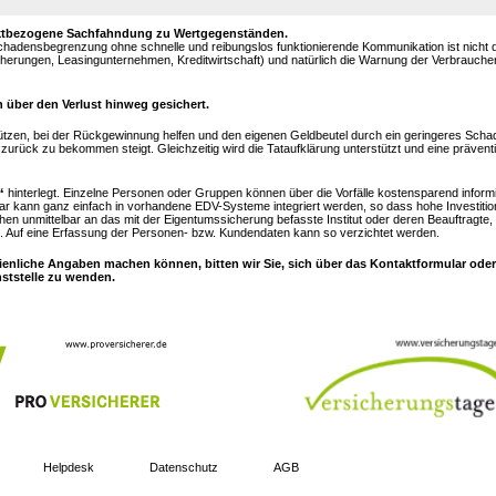
objektbezogene Sachfahndung zu Wertgegenständen.
Schadensbegrenzung ohne schnelle und reibungslos funktionierende Kommunikation ist nicht
sicherungen, Leasingunternehmen, Kreditwirtschaft) und natürlich die Warnung der Verbrauch
 über den Verlust hinweg gesichert.
ützen, bei der Rückgewinnung helfen und den eigenen Geldbeutel durch ein geringeres Sc
urück zu bekommen steigt. Gleichzeitig wird die Tataufklärung unterstützt und eine prävent
“
hinterlegt. Einzelne Personen oder Gruppen können über die Vorfälle kostensparend inform
ar kann ganz einfach in vorhandene EDV-Systeme integriert werden, so dass hohe Investitio
hen unmittelbar an das mit der Eigentumssicherung befasste Institut oder deren Beauftragte,
 Auf eine Erfassung der Personen- bzw. Kundendaten kann so verzichtet werden.
ienliche Angaben machen können, bitten wir Sie, sich über das Kontaktformular oder
nststelle zu wenden.
Helpdesk
Datenschutz
AGB