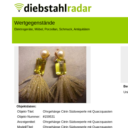
Wertgegenstände
Elektrogeräte
,
Möbel
,
Porzellan
,
Schmuck
,
Antiquitäten
Be
Uni
Objektdaten:
Objekt-Titel:
Ohrgehänge Citrin Südseeperle mit Quarzquasten
Objekt-Nummer:
#159531
Anzeigentitel:
Ohrgehänge Citrin Südseeperle mit Quarzquasten
Modell/Titel:
Ohrgehänge Citrin Südseeperle mit Quarzquasten