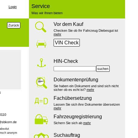
Service
Login
Was wir Ihnen bieten
Vor dem Kauf
Zurück
Checken Sie ob Ihr Fahrzeug Diebesgut ist
mehr
VIN Check
HIN-Check
suchen
Dokumentenprüfung
Sie haben ein Dokument und sind sich nicht
sicher ob es echt ist?
mehr
:
Fachübersetzung
Lassen Sie sich ihre Dokumente übersetzen
mehr
0110
Fahrzeugregistrierung
@sbkorn.de
Sichern Sie sich ab
mehr
absolut
Wunsch anonym
Suchauftrag