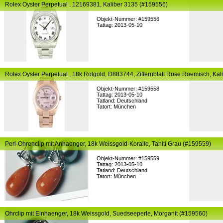
Rolex Oyster Perpetual , 12169381, Kaliber 3135 (#159556)
Objekt-Nummer: #159556
Tattag: 2013-05-10
Rolex Oyster Perpetual , 18k Rotgold, D883744, Ziffernblatt Rose Roemisch, Ka
Objekt-Nummer: #159558
Tattag: 2013-05-10
Tatland: Deutschland
Tatort: München
Perl-Ohrenclip mit Anhaenger, 18k Weissgold-Koralle, Tahiti Grau (#159559)
Objekt-Nummer: #159559
Tattag: 2013-05-10
Tatland: Deutschland
Tatort: München
Ohrclip mit Einhaenger, 18k Weissgold, Suedseeperle, Morganit (#159560)