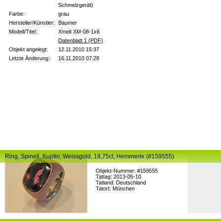
Schmelzgerät)
Farbe:
grau
Hersteller/Künstler:
Baumer
Modell/Titel:
Xmelt XM-08-1x6
Datenblatt 1 (PDF)
Objekt angelegt:
12.11.2010 15:37
Letzte Änderung:
16.11.2010 07:28
Ring, Spinell, Kupfer, Weissgold, 18,75ct, Hemmerle (#159555)
Objekt-Nummer: #159555
Tattag: 2013-05-10
Tatland: Deutschland
Tatort: München