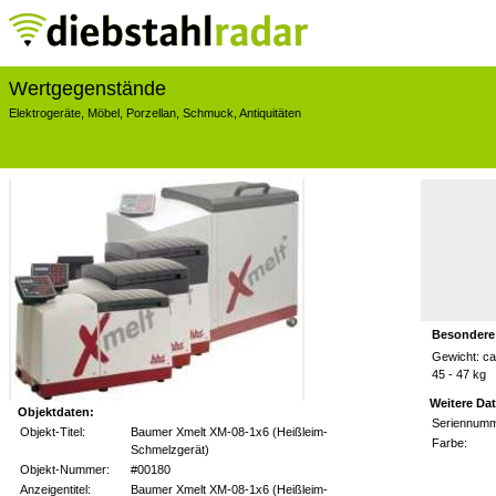
Wertgegenstände
Elektrogeräte
,
Möbel
,
Porzellan
,
Schmuck
,
Antiquitäten
Besondere
Gewicht: ca
45 - 47 kg
Weitere Da
Objektdaten:
Seriennumm
Objekt-Titel:
Baumer Xmelt XM-08-1x6 (Heißleim-
Farbe:
Schmelzgerät)
Objekt-Nummer:
#00180
Anzeigentitel:
Baumer Xmelt XM-08-1x6 (Heißleim-