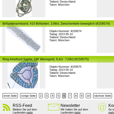
Tatland: Deutschland
Tatort: München
Brillantenarmband, 410 Brillanten, 3,98ct, Zwischenteile beweglich (#159574)
Objekt-Nummer: #159574
Tattag: 2013-05-10
Tatland: Deutschland
Tatort: München
Ring Amethyst Saphir, 18K Weissgold, 9,4ct - 7,09ct (#159575)
Objekt-Nummer: #159575
Tattag: 2013-05-10
Tatland: Deutschland
Tatort: München
erste Seite
vorige Seite
2
3
4
5
6
7
8
9
10
nächste Seite
RSS-Feed
Newsletter
Ko
Bleiben Sie auf dem
Wir halten Sie auf dem
So e
Laufenden
mehr
Laufenden
mehr
meh