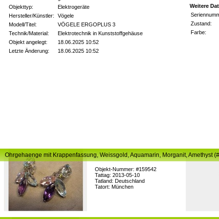
Weitere Da
Objekttyp:
Elektrogeräte
Seriennumm
Hersteller/Künstler:
Vögele
Zustand:
Modell/Titel:
VÖGELE ERGOPLUS 3
Farbe:
Technik/Material:
Elektrotechnik in Kunststoffgehäuse
Objekt angelegt:
18.06.2025 10:52
Letzte Änderung:
18.06.2025 10:52
Ohrgehaenge mit Krappenfassung, Weissgold, Aquamarin, Morganit, Amethyst (
Objekt-Nummer: #159542
Tattag: 2013-05-10
Tatland: Deutschland
Tatort: München