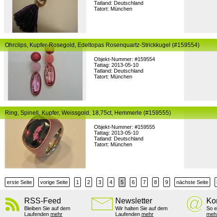
Tatland: Deutschland
Tatort: München
Ohrclips, Kupfer-Rosegold, Edeltopas Rosenquartz-Strickkugel (#159554)
Objekt-Nummer: #159554
Tattag: 2013-05-10
Tatland: Deutschland
Tatort: München
Ring, Spinell, Kupfer, Weissgold, 18,75ct, Hemmerle (#159555)
Objekt-Nummer: #159555
Tattag: 2013-05-10
Tatland: Deutschland
Tatort: München
erste Seite
vorige Seite
1
2
3
4
5
6
7
8
9
nächste Seite
RSS-Feed
Newsletter
Ko
Bleiben Sie auf dem
Wir halten Sie auf dem
So e
Laufenden
mehr
Laufenden
mehr
meh