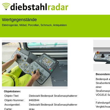
Wertgegenstände
Elektrogeräte
,
Möbel
,
Porzellan
,
Schmuck
,
Antiquitäten
Besondere
Bedienpult 
Straßenfert
einer
Straßenasp
Objektdaten:
VÖGELE Su
Objekt-Titel:
Diebstahl Bedienpult Straßenasphaltierer
.
Objekt-Nummer:
#460844
Fahndungsf
Anzeigentitel:
Diebstahl Bedienpult Straßenasphaltierer
Vergleichs
Farbe:
grau