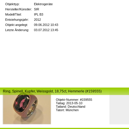
Objekttyp:
Elektrogeräte
Hersteller/Künstler:
SIR
Modell/Titel:
IPL B3
Entstehungsjahr:
2012
Objekt angelegt:
09.06.2012 10:43
Letzte Änderung:
03.07.2012 13:45
Ring, Spinell, Kupfer, Weissgold, 18,75ct, Hemmerle (#159555)
Objekt-Nummer: #159555
Tattag: 2013-05-10
Tatland: Deutschland
Tatort: München