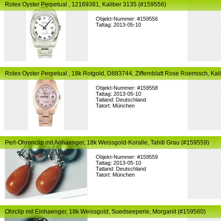
Rolex Oyster Perpetual , 12169381, Kaliber 3135 (#159556)
Objekt-Nummer: #159556
Tattag: 2013-05-10
Rolex Oyster Perpetual , 18k Rotgold, D883744, Ziffernblatt Rose Roemisch, Ka
Objekt-Nummer: #159558
Tattag: 2013-05-10
Tatland: Deutschland
Tatort: München
Perl-Ohrenclip mit Anhaenger, 18k Weissgold-Koralle, Tahiti Grau (#159559)
Objekt-Nummer: #159559
Tattag: 2013-05-10
Tatland: Deutschland
Tatort: München
Ohrclip mit Einhaenger, 18k Weissgold, Suedseeperle, Morganit (#159560)