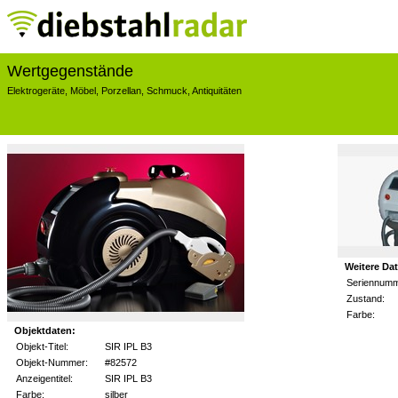
Wertgegenstände
Elektrogeräte
,
Möbel
,
Porzellan
,
Schmuck
,
Antiquitäten
Weitere Da
Seriennumm
Zustand:
Farbe:
Objektdaten:
Objekt-Titel:
SIR IPL B3
Objekt-Nummer:
#82572
Anzeigentitel:
SIR IPL B3
Farbe:
silber