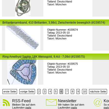
Tatland: Deutschland
Tatort: München
Brillantenarmband, 410 Brillanten, 3,98ct, Zwischenteile beweglich (#159574)
Objekt-Nummer: #159574
Tattag: 2013-05-10
Tatland: Deutschland
Tatort: München
Ring Amethyst Saphir, 18K Weissgold, 9,4ct - 7,09ct (#159575)
Objekt-Nummer: #159575
Tattag: 2013-05-10
Tatland: Deutschland
Tatort: München
erste Seite
vorige Seite
2
3
4
5
6
7
8
9
10
nächste Seite
RSS-Feed
Newsletter
Ko
Bleiben Sie auf dem
Wir halten Sie auf dem
So e
Laufenden
mehr
Laufenden
mehr
meh