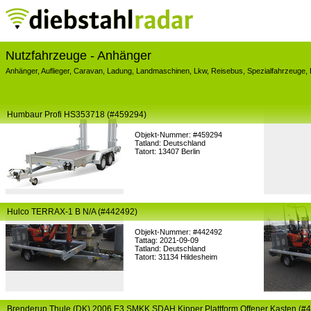
Nutzfahrzeuge
- Anhänger
Anhänger
,
Auflieger
,
Caravan
,
Ladung
,
Landmaschinen
,
Lkw
,
Reisebus
,
Spezialfahrzeuge
,
Humbaur Profi HS353718 (#459294)
Objekt-Nummer: #459294
Tatland: Deutschland
Tatort: 13407 Berlin
Hulco TERRAX-1 B N/A (#442492)
Objekt-Nummer: #442492
Tattag: 2021-09-09
Tatland: Deutschland
Tatort: 31134 Hildesheim
Brenderup Thule (DK) 2006 E3 SMKK SDAH Kipper Plattform Offener Kasten (#