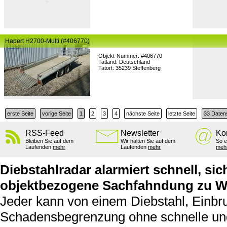
Hapert H2700-Multi (#406770)
Objekt-Nummer: #406770
Tatland: Deutschland
Tatort: 35239 Steffenberg
erste Seite
vorige Seite
1
2
3
4
nächste Seite
letzte Seite
33 Datens
RSS-Feed
Newsletter
Ko
Bleiben Sie auf dem
Wir halten Sie auf dem
So e
Laufenden
mehr
Laufenden
mehr
meh
Diebstahlradar alarmiert schnell, sic
objektbezogene Sachfahndung zu W
Jeder kann von einem Diebstahl, Einbru
Schadensbegrenzung ohne schnelle und