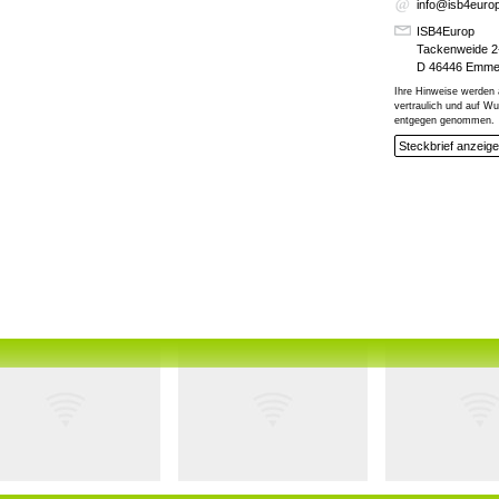
info@isb4euro
ISB4Europ
Tackenweide 2
D 46446 Emme
Ihre Hinweise werden 
vertraulich und auf 
entgegen genommen.
Steckbrief anzeig