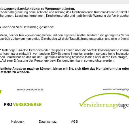
objektbezogene Sachfahndung zu Wertgegenständen.
Schadensbegrenzung ohne schnelle und reibungslos funktionierende Kommunikation ist nicht
sicherungen, Leasingunternehmen, Kreditwirtschaft) und natürlich die Warnung der Verbrauch
 über den Verlust hinweg gesichert.
ützen, bei der Rückgewinnung helfen und den eigenen Geldbeutel durch ein geringeres Sc
urück zu bekommen steigt. Gleichzeitig wird die Tataufklärung unterstützt und eine prävent
“
hinterlegt. Einzelne Personen oder Gruppen können über die Vorfälle kostensparend inform
ar kann ganz einfach in vorhandene EDV-Systeme integriert werden, so dass hohe Investitio
hen unmittelbar an das mit der Eigentumssicherung befasste Institut oder deren Beauftragte,
 Auf eine Erfassung der Personen- bzw. Kundendaten kann so verzichtet werden.
ienliche Angaben machen können, bitten wir Sie, sich über das Kontaktformular oder
nststelle zu wenden.
Helpdesk
Datenschutz
AGB