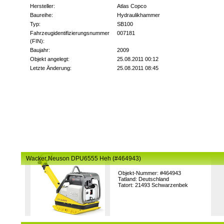
Hersteller:
Atlas Copco
Baureihe:
Hydraulikhammer
Typ:
SB100
Fahrzeugidentifizierungsnummer
007181
(FIN):
Baujahr:
2009
Objekt angelegt:
25.08.2011 00:12
Letzte Änderung:
25.08.2011 08:45
Wacker Neuson DPU6555 Heh (#464943)
Objekt-Nummer: #464943
Tatland: Deutschland
Tatort: 21493 Schwarzenbek