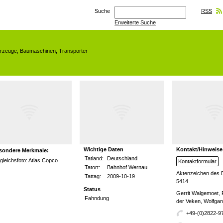
Suche
RSS
Erweiterte Suche
hrzeuge
,
Baumaschinen
,
Transporter
Wichtige Daten
Kontakt/Hinweise
sondere Merkmale:
Tatland:
Deutschland
gleichsfoto: Atlas Copco
Kontaktformular
Tatort:
Bahnhof Wernau
Aktenzeichen des 
Tattag:
2009-10-19
5414
Status
Gerrit Walgemoet,
Fahndung
der Veken, Wolfga
+49-(0)2822-9