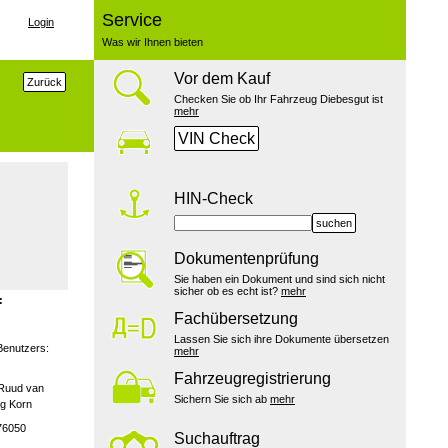
Service
Login
Was wir Ihnen bieten
Vor dem Kauf
Zurück
Checken Sie ob Ihr Fahrzeug Diebesgut ist
mehr
VIN Check
HIN-Check
suchen
Dokumentenprüfung
Sie haben ein Dokument und sind sich nicht
sicher ob es echt ist?
mehr
:
Fachübersetzung
Lassen Sie sich ihre Dokumente übersetzen
Benutzers:
mehr
Fahrzeugregistrierung
 Ruud van
Sichern Sie sich ab
mehr
ng Korn
76050
Suchauftrag