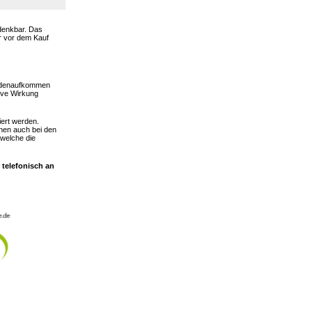
 denkbar. Das
er vor dem Kauf
hadenaufkommen
ive Wirkung
iert werden.
nen auch bei den
 welche die
 telefonisch an