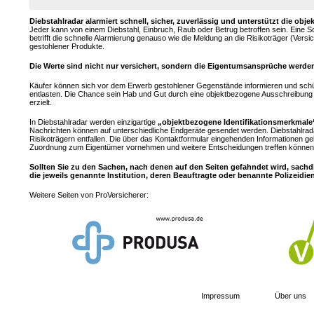
Diebstahlradar alarmiert schnell, sicher, zuverlässig und unterstützt die 
Jeder kann von einem Diebstahl, Einbruch, Raub oder Betrug betroffen sein. Eine 
betrifft die schnelle Alarmierung genauso wie die Meldung an die Risikoträger (Ver
gestohlener Produkte.
Die Werte sind nicht nur versichert, sondern die Eigentumsansprüche werden
Käufer können sich vor dem Erwerb gestohlener Gegenstände informieren und sch
entlasten. Die Chance sein Hab und Gut durch eine objektbezogene Ausschreibung z
erzielt.
In Diebstahlradar werden einzigartige
„objektbezogene Identifikationsmerkmale
Nachrichten können auf unterschiedliche Endgeräte gesendet werden. Diebstahlrad
Risikoträgern entfallen. Die über das Kontaktformular eingehenden Informationen ge
Zuordnung zum Eigentümer vornehmen und weitere Entscheidungen treffen können.
Sollten Sie zu den Sachen, nach denen auf den Seiten gefahndet wird, sachd
die jeweils genannte Institution, deren Beauftragte oder benannte Polizeidie
Weitere Seiten von ProVersicherer:
Impressum
Über uns