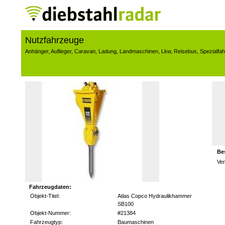
Nutzfahrzeuge
Anhänger
,
Auflieger
,
Caravan
,
Ladung
,
Landmaschinen
,
Lkw
,
Reisebus
,
Spezialfa
Be
Ver
Fahrzeugdaten:
Objekt-Titel:
Atlas Copco Hydraulikhammer
SB100
Objekt-Nummer:
#21384
Fahrzeugtyp:
Baumaschinen