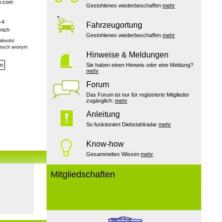
p.com
Gestohlenes wiederbeschaffen
mehr
-4
Fahrzeugortung
rich
Gestohlenes wiederbeschaffen
mehr
absolut
Wunsch anonym
Hinweise & Meldungen
en
Sie haben einen Hinweis oder eine Meldung?
mehr
Forum
Das Forum ist nur für registrierte Mitglieder
zugänglich.
mehr
Anleitung
So funktioniert Diebstahlradar
mehr
Know-how
Gesammeltes Wissen
mehr
Mitgliedschaften