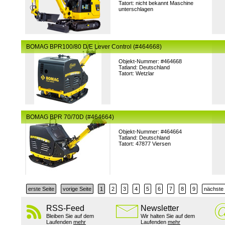
Tatort: nicht bekannt Maschine
unterschlagen
BOMAG BPR100/80 D/E Lever Control (#464668)
Objekt-Nummer: #464668
Tatland: Deutschland
Tatort: Wetzlar
BOMAG BPR 70/70D (#464664)
Objekt-Nummer: #464664
Tatland: Deutschland
Tatort: 47877 Viersen
erste Seite
vorige Seite
1
2
3
4
5
6
7
8
9
nächste 
RSS-Feed
Newsletter
Bleiben Sie auf dem
Wir halten Sie auf dem
Laufenden
mehr
Laufenden
mehr