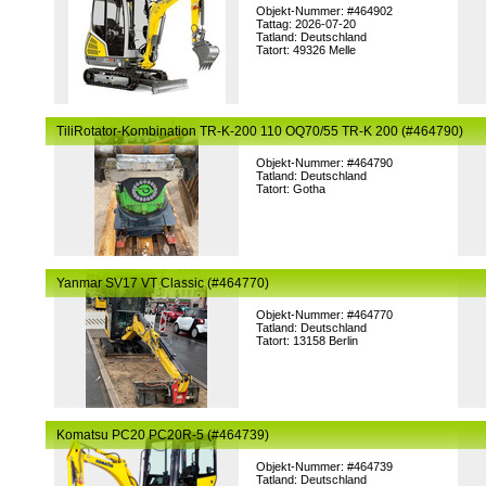
Objekt-Nummer: #464902
Tattag: 2026-07-20
Tatland: Deutschland
Tatort: 49326 Melle
TiliRotator-Kombination TR-K-200 110 OQ70/55 TR-K 200 (#464790)
Objekt-Nummer: #464790
Tatland: Deutschland
Tatort: Gotha
Yanmar SV17 VT Classic (#464770)
Objekt-Nummer: #464770
Tatland: Deutschland
Tatort: 13158 Berlin
Komatsu PC20 PC20R-5 (#464739)
Objekt-Nummer: #464739
Tatland: Deutschland