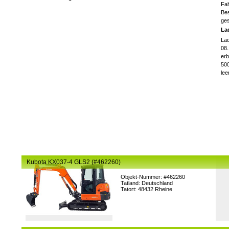
Fa
Bes
ges
La
La
08.
erb
50
lee
Kubota KX037-4 GLS2 (#462260)
Objekt-Nummer: #462260
Tatland: Deutschland
Tatort: 48432 Rheine