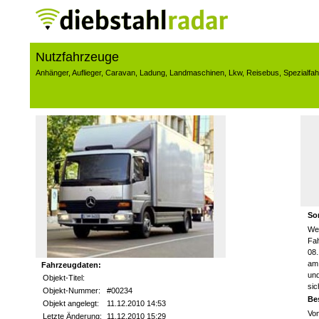
Nutzfahrzeuge
Anhänger
,
Auflieger
,
Caravan
,
Ladung
,
Landmaschinen
,
Lkw
,
Reisebus
,
Spezialfa
So
We
Fa
08.
am
Fahrzeugdaten:
und
Objekt-Titel:
sic
Objekt-Nummer:
#00234
Be
Objekt angelegt:
11.12.2010 14:53
Von
Letzte Änderung:
11.12.2010 15:29