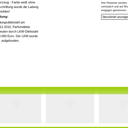
hrzeug - Farbe weiß ohne
Ihre Hinweise werden 
chriftung wurde die Ladung
vertraulich und auf 
entgegen genommen.
tohlen!
dung:
Steckbrief anzeig
dungsdiebstahl am
12.2010, Parfumdiebe
euten durch LKW-Diebstahl
0.000 Euro. Der LKW wurde
r aufgefunden.