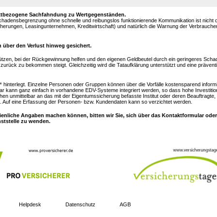
objektbezogene Sachfahndung zu Wertgegenständen.
Schadensbegrenzung ohne schnelle und reibungslos funktionierende Kommunikation ist nicht
sicherungen, Leasingunternehmen, Kreditwirtschaft) und natürlich die Warnung der Verbrauch
 über den Verlust hinweg gesichert.
ützen, bei der Rückgewinnung helfen und den eigenen Geldbeutel durch ein geringeres Sc
urück zu bekommen steigt. Gleichzeitig wird die Tataufklärung unterstützt und eine prävent
“
hinterlegt. Einzelne Personen oder Gruppen können über die Vorfälle kostensparend inform
ar kann ganz einfach in vorhandene EDV-Systeme integriert werden, so dass hohe Investitio
hen unmittelbar an das mit der Eigentumssicherung befasste Institut oder deren Beauftragte,
 Auf eine Erfassung der Personen- bzw. Kundendaten kann so verzichtet werden.
ienliche Angaben machen können, bitten wir Sie, sich über das Kontaktformular oder
nststelle zu wenden.
Helpdesk
Datenschutz
AGB