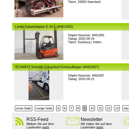
Tatort: 26683 Saterland
Linde Gabelstapler E 30 L (#461955)
Objekt-Nummer: #461955
Tattag: 2025-09-25
Tatort: Duisburg / Hafen
SCHMITZ Schmitz Cargobull Kuhlauflieger (#462087)
Objekt-Nummer: #462087
Tattag: 2025-09-21
erste Seite
vorige Seite
5
6
7
8
9
10
11
12
13
näc
RSS-Feed
Newsletter
Bleiben Sie auf dem
Wir halten Sie auf dem
Laufenden
mehr
Laufenden
mehr