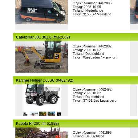
Objekt-Nummer: #462085
Tattag: 2025-10-05
Tatland: Niederlande
Tatort: 3155 BP Maasland
Caterpillar 301 301.8 (#462082)
Objekt-Nummer: #462082
Tattag: 2025-10-02
Tatland: Deutschland
Tatort: Wiesbaden / Frankfurt
Kärcher Holder C65SC (#462492)
Objekt-Nummer: #462492
Tattag: 2025-10-02
Tatland: Deutschland
Tatort: 37431 Bad Lauterberg
Kubota RT280 (#461898)
Objekt-Nummer: #461898
Tatland: Deutschland