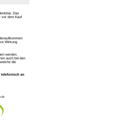
 denkbar. Das
er vor dem Kauf
hadenaufkommen
ive Wirkung
iert werden.
nen auch bei den
 welche die
 telefonisch an