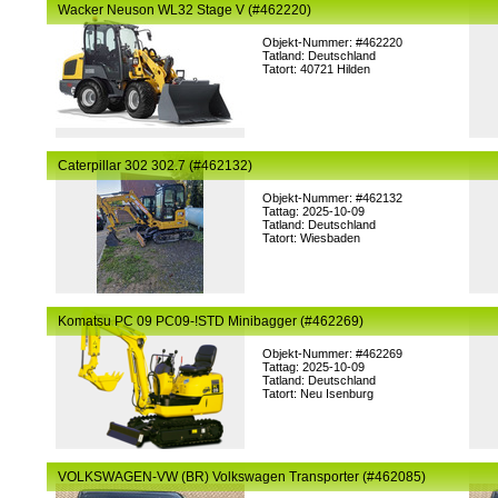
Wacker Neuson WL32 Stage V (#462220)
Objekt-Nummer: #462220
Tatland: Deutschland
Tatort: 40721 Hilden
Caterpillar 302 302.7 (#462132)
Objekt-Nummer: #462132
Tattag: 2025-10-09
Tatland: Deutschland
Tatort: Wiesbaden
Komatsu PC 09 PC09-!STD Minibagger (#462269)
Objekt-Nummer: #462269
Tattag: 2025-10-09
Tatland: Deutschland
Tatort: Neu Isenburg
VOLKSWAGEN-VW (BR) Volkswagen Transporter (#462085)