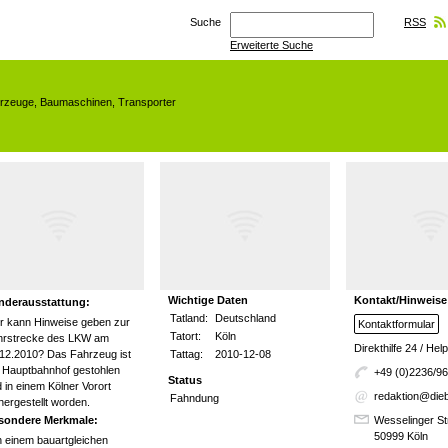
Suche
RSS
Erweiterte Suche
hrzeuge
,
Baumaschinen
,
Transporter
Wichtige Daten
Kontakt/Hinweise
nderausstattung:
Tatland:
Deutschland
r kann Hinweise geben zur
Kontaktformular
Tatort:
Köln
hrstrecke des LKW am
Direkthilfe 24 / He
12.2010? Das Fahrzeug ist
Tattag:
2010-12-08
 Hauptbahnhof gestohlen
+49 (0)2236/9
Status
 in einem Kölner Vorort
redaktion@dieb
Fahndung
hergestellt worden.
sondere Merkmale:
Wesselinger St
50999 Köln
 einem bauartgleichen