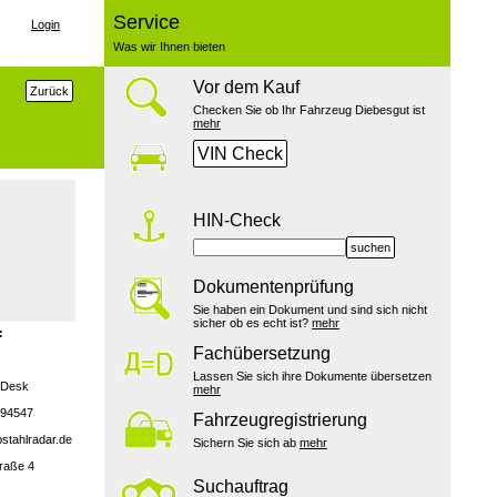
Service
Login
Was wir Ihnen bieten
Vor dem Kauf
Zurück
Checken Sie ob Ihr Fahrzeug Diebesgut ist
mehr
VIN Check
HIN-Check
suchen
Dokumentenprüfung
Sie haben ein Dokument und sind sich nicht
sicher ob es echt ist?
mehr
:
Fachübersetzung
Lassen Sie sich ihre Dokumente übersetzen
lpDesk
mehr
694547
Fahrzeugregistrierung
stahlradar.de
Sichern Sie sich ab
mehr
raße 4
Suchauftrag