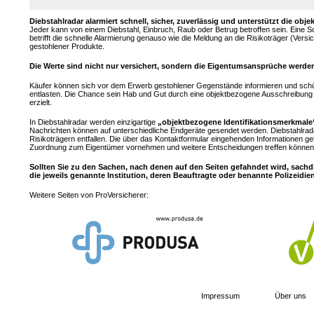
Diebstahlradar alarmiert schnell, sicher, zuverlässig und unterstützt die 
Jeder kann von einem Diebstahl, Einbruch, Raub oder Betrug betroffen sein. Eine 
betrifft die schnelle Alarmierung genauso wie die Meldung an die Risikoträger (Ver
gestohlener Produkte.
Die Werte sind nicht nur versichert, sondern die Eigentumsansprüche werden
Käufer können sich vor dem Erwerb gestohlener Gegenstände informieren und sch
entlasten. Die Chance sein Hab und Gut durch eine objektbezogene Ausschreibung z
erzielt.
In Diebstahlradar werden einzigartige
„objektbezogene Identifikationsmerkmale
Nachrichten können auf unterschiedliche Endgeräte gesendet werden. Diebstahlrad
Risikoträgern entfallen. Die über das Kontaktformular eingehenden Informationen ge
Zuordnung zum Eigentümer vornehmen und weitere Entscheidungen treffen können.
Sollten Sie zu den Sachen, nach denen auf den Seiten gefahndet wird, sachd
die jeweils genannte Institution, deren Beauftragte oder benannte Polizeidie
Weitere Seiten von ProVersicherer:
Impressum
Über uns