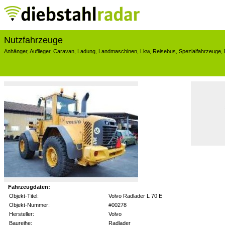
Nutzfahrzeuge
Anhänger
,
Auflieger
,
Caravan
,
Ladung
,
Landmaschinen
,
Lkw
,
Reisebus
,
Spezialfahrzeuge
,
Fahrzeugdaten:
Objekt-Titel:
Volvo Radlader L 70 E
Objekt-Nummer:
#00278
Hersteller:
Volvo
Baureihe:
Radlader