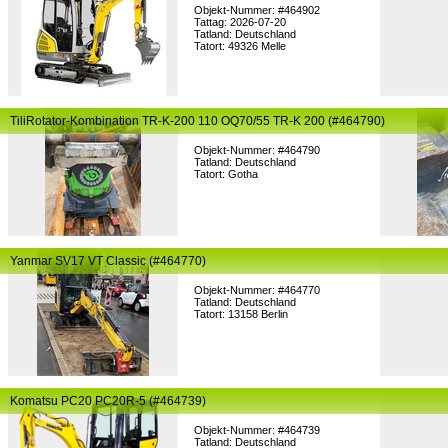
Objekt-Nummer: #464902
Tattag: 2026-07-20
Tatland: Deutschland
Tatort: 49326 Melle
TiliRotator-Kombination TR-K-200 110 OQ70/55 TR-K 200 (#464790)
Objekt-Nummer: #464790
Tatland: Deutschland
Tatort: Gotha
Yanmar SV17 VT Classic (#464770)
Objekt-Nummer: #464770
Tatland: Deutschland
Tatort: 13158 Berlin
Komatsu PC20 PC20R-5 (#464739)
Objekt-Nummer: #464739
Tatland: Deutschland