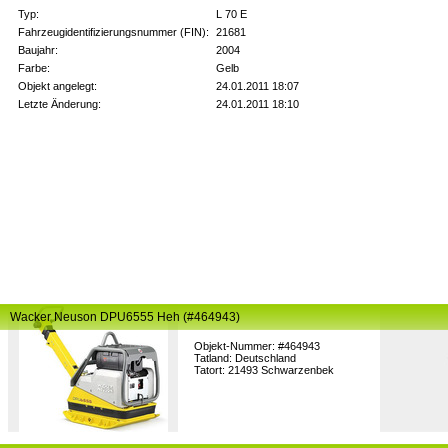
Typ:
L 70 E
Fahrzeugidentifizierungsnummer (FIN):
21681
Baujahr:
2004
Farbe:
Gelb
Objekt angelegt:
24.01.2011 18:07
Letzte Änderung:
24.01.2011 18:10
Wacker Neuson DPU6555 Heh (#464943)
Objekt-Nummer: #464943
Tatland: Deutschland
Tatort: 21493 Schwarzenbek