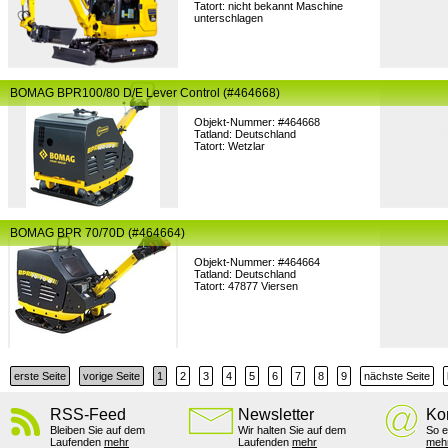
Tatort: nicht bekannt Maschine
unterschlagen
BOMAG BPR100/80 D/E Lever Control (#464668)
Objekt-Nummer: #464668
Tatland: Deutschland
Tatort: Wetzlar
BOMAG BPR 70/70D (#464664)
Objekt-Nummer: #464664
Tatland: Deutschland
Tatort: 47877 Viersen
erste Seite
vorige Seite
1
2
3
4
5
6
7
8
9
nächste Seite
RSS-Feed
Newsletter
Ko
Bleiben Sie auf dem
Wir halten Sie auf dem
So e
Laufenden
mehr
Laufenden
mehr
meh