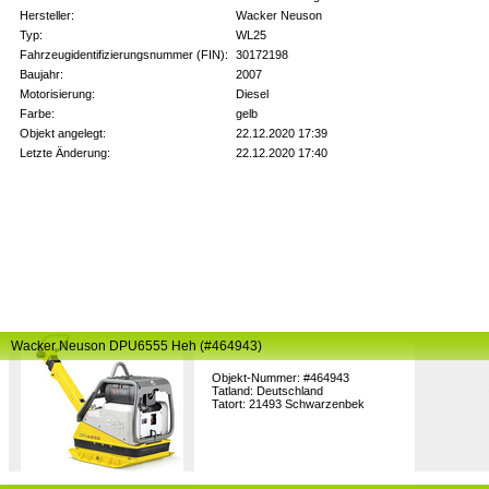
Hersteller:
Wacker Neuson
Typ:
WL25
Fahrzeugidentifizierungsnummer (FIN):
30172198
Baujahr:
2007
Motorisierung:
Diesel
Farbe:
gelb
Objekt angelegt:
22.12.2020 17:39
Letzte Änderung:
22.12.2020 17:40
Wacker Neuson DPU6555 Heh (#464943)
Objekt-Nummer: #464943
Tatland: Deutschland
Tatort: 21493 Schwarzenbek