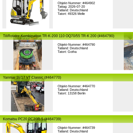
Objekt-Nummer: #464902
Tattag: 2026-07-20
Tatland: Deutschland
Tatort: 49326 Melle
TiliRotator-Kombination TR-K-200 110 OQ70/55 TR-K 200 (#464790)
Objekt-Nummer: #464790
Tatland: Deutschland
Tatort: Gotha
Yanmar SV17 VT Classic (#464770)
Objekt-Nummer: #464770
Tatland: Deutschland
Tatort: 13158 Berlin
Komatsu PC20 PC20R-5 (#464739)
Objekt-Nummer: #464739
Tatland: Deutschland