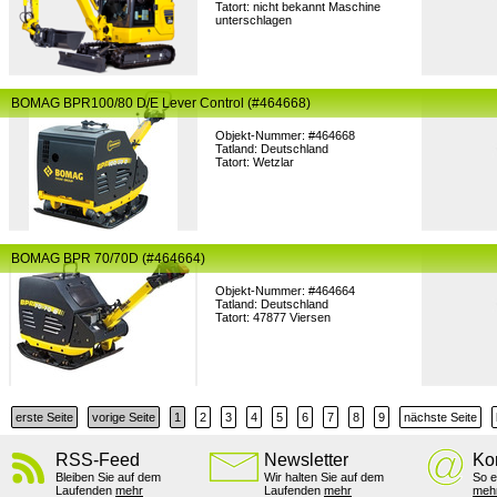
Tatort: nicht bekannt Maschine
unterschlagen
BOMAG BPR100/80 D/E Lever Control (#464668)
Objekt-Nummer: #464668
Tatland: Deutschland
Tatort: Wetzlar
BOMAG BPR 70/70D (#464664)
Objekt-Nummer: #464664
Tatland: Deutschland
Tatort: 47877 Viersen
erste Seite
vorige Seite
1
2
3
4
5
6
7
8
9
nächste Seite
RSS-Feed
Newsletter
Ko
Bleiben Sie auf dem
Wir halten Sie auf dem
So e
Laufenden
mehr
Laufenden
mehr
meh