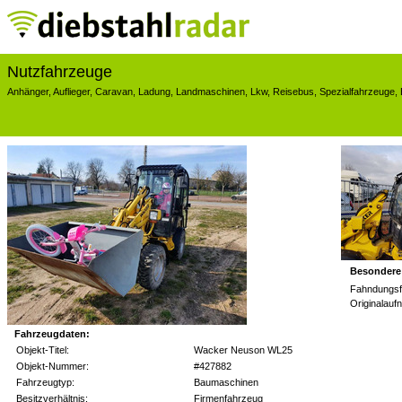
Nutzfahrzeuge
Anhänger
,
Auflieger
,
Caravan
,
Ladung
,
Landmaschinen
,
Lkw
,
Reisebus
,
Spezialfahrzeuge
,
Besondere
Fahndungsf
Originalauf
Fahrzeugdaten:
Objekt-Titel:
Wacker Neuson WL25
Objekt-Nummer:
#427882
Fahrzeugtyp:
Baumaschinen
Besitzverhältnis:
Firmenfahrzeug