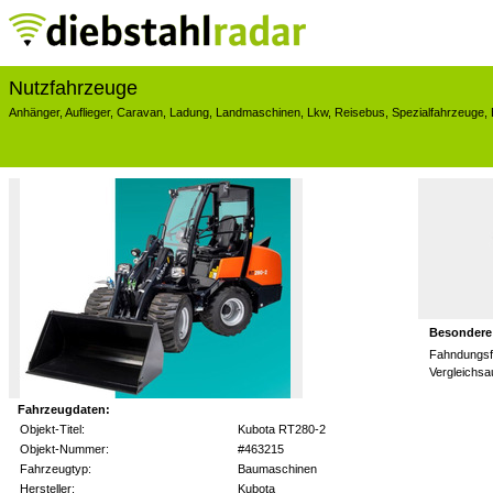
Nutzfahrzeuge
Anhänger
,
Auflieger
,
Caravan
,
Ladung
,
Landmaschinen
,
Lkw
,
Reisebus
,
Spezialfahrzeuge
,
Besondere
Fahndungsf
Vergleichs
Fahrzeugdaten:
Objekt-Titel:
Kubota RT280-2
Objekt-Nummer:
#463215
Fahrzeugtyp:
Baumaschinen
Hersteller:
Kubota