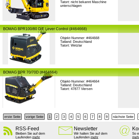
Tatort: nicht bekannt Maschine
unterschlagen
BOMAG BPR100/80 D/E Lever Control (#464668)
Objekt-Nummer: #464668
Tatland: Deutschland
Tatort: Wetzlar
BOMAG BPR 70/70D (#464664)
Objekt-Nummer: #464664
Tatland: Deutschland
Tatort: 47877 Viersen
erste Seite
vorige Seite
1
2
3
4
5
6
7
8
9
nächste Seite
RSS-Feed
Newsletter
Ko
Bleiben Sie auf dem
Wir halten Sie auf dem
So e
Laufenden
mehr
Laufenden
mehr
meh