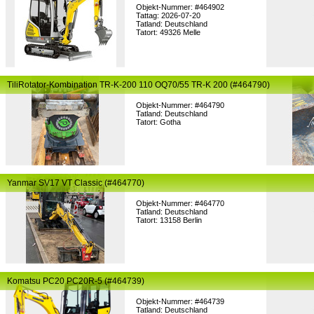
Objekt-Nummer: #464902
Tattag: 2026-07-20
Tatland: Deutschland
Tatort: 49326 Melle
TiliRotator-Kombination TR-K-200 110 OQ70/55 TR-K 200 (#464790)
Objekt-Nummer: #464790
Tatland: Deutschland
Tatort: Gotha
Yanmar SV17 VT Classic (#464770)
Objekt-Nummer: #464770
Tatland: Deutschland
Tatort: 13158 Berlin
Komatsu PC20 PC20R-5 (#464739)
Objekt-Nummer: #464739
Tatland: Deutschland