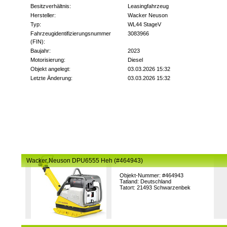
Besitzverhältnis:
Leasingfahrzeug
Hersteller:
Wacker Neuson
Typ:
WL44 StageV
Fahrzeugidentifizierungsnummer
3083966
(FIN):
Baujahr:
2023
Motorisierung:
Diesel
Objekt angelegt:
03.03.2026 15:32
Letzte Änderung:
03.03.2026 15:32
Wacker Neuson DPU6555 Heh (#464943)
Objekt-Nummer: #464943
Tatland: Deutschland
Tatort: 21493 Schwarzenbek