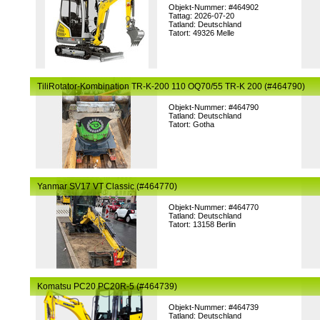
Objekt-Nummer: #464902
Tattag: 2026-07-20
Tatland: Deutschland
Tatort: 49326 Melle
TiliRotator-Kombination TR-K-200 110 OQ70/55 TR-K 200 (#464790)
Objekt-Nummer: #464790
Tatland: Deutschland
Tatort: Gotha
Yanmar SV17 VT Classic (#464770)
Objekt-Nummer: #464770
Tatland: Deutschland
Tatort: 13158 Berlin
Komatsu PC20 PC20R-5 (#464739)
Objekt-Nummer: #464739
Tatland: Deutschland