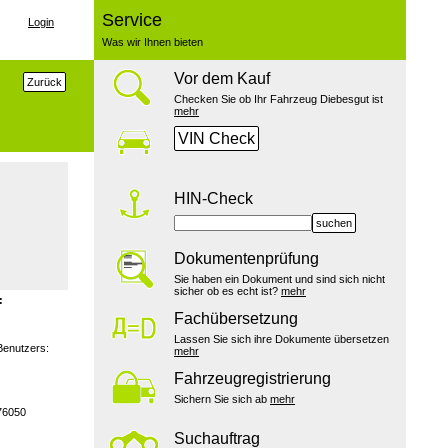
Service
Login
Was wir Ihnen bieten
Vor dem Kauf
Zurück
Checken Sie ob Ihr Fahrzeug Diebesgut ist
mehr
VIN Check
HIN-Check
suchen
Dokumentenprüfung
Sie haben ein Dokument und sind sich nicht
sicher ob es echt ist?
mehr
:
Fachübersetzung
Lassen Sie sich ihre Dokumente übersetzen
Benutzers:
mehr
Fahrzeugregistrierung
Sichern Sie sich ab
mehr
76050
Suchauftrag