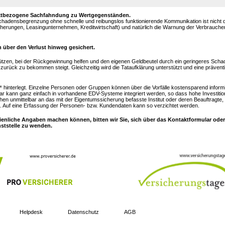
objektbezogene Sachfahndung zu Wertgegenständen.
Schadensbegrenzung ohne schnelle und reibungslos funktionierende Kommunikation ist nicht
sicherungen, Leasingunternehmen, Kreditwirtschaft) und natürlich die Warnung der Verbrauch
 über den Verlust hinweg gesichert.
ützen, bei der Rückgewinnung helfen und den eigenen Geldbeutel durch ein geringeres Sc
urück zu bekommen steigt. Gleichzeitig wird die Tataufklärung unterstützt und eine prävent
“
hinterlegt. Einzelne Personen oder Gruppen können über die Vorfälle kostensparend inform
ar kann ganz einfach in vorhandene EDV-Systeme integriert werden, so dass hohe Investitio
hen unmittelbar an das mit der Eigentumssicherung befasste Institut oder deren Beauftragte,
 Auf eine Erfassung der Personen- bzw. Kundendaten kann so verzichtet werden.
ienliche Angaben machen können, bitten wir Sie, sich über das Kontaktformular oder
nststelle zu wenden.
Helpdesk
Datenschutz
AGB