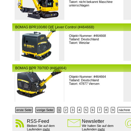
Tatort: nicht bekannt Maschine
unterschlagen
BOMAG BPR100/80 D/E Lever Control (#464668)
Objekt-Nummer: #464668
Tatland: Deutschland
Tatort: Wetzlar
BOMAG BPR 70/70D (#464664)
Objekt-Nummer: #464664
Tatland: Deutschland
Tatort: 47877 Viersen
erste Seite
vorige Seite
1
2
3
4
5
6
7
8
9
nächste 
RSS-Feed
Newsletter
Bleiben Sie auf dem
Wir halten Sie auf dem
Laufenden
mehr
Laufenden
mehr