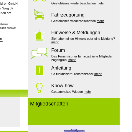
Gestohlenes wiederbeschaffen
mehr
Fidron GmbH
r Weg 87
rich am
Fahrzeugortung
Gestohlenes wiederbeschaffen
mehr
absolut
Wunsch anonym
Hinweise & Meldungen
en
Sie haben einen Hinweis oder eine Meldung?
mehr
Forum
Das Forum ist nur für registrierte Mitglieder
zugänglich.
mehr
Anleitung
So funktioniert Diebstahlradar
mehr
Know-how
Gesammeltes Wissen
mehr
Mitgliedschaften