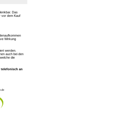
 denkbar. Das
er vor dem Kauf
hadenaufkommen
ive Wirkung
iert werden.
nen auch bei den
 welche die
 telefonisch an