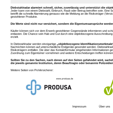
Diebstahlradar alarmiert schnell, sicher, zuverlässig und unterstützt die 
Jeder kann von einem Diebstahl, Einbruch, Raub oder Betrug betroffen sein. Eine 
betrifft die schnelle Alarmierung genauso wie die Meldung an die Risikoträger (Ver
gestohlener Produkte.
Die Werte sind nicht nur versichert, sondern die Eigentumsansprüche werden
Käufer können sich vor dem Erwerb gestohlener Gegenstände informieren und sch
entlasten. Die Chance sein Hab und Gut durch eine objektbezogene Ausschreibung z
erzielt.
In Diebstahlradar werden einzigartige
„objektbezogene Identifikationsmerkmale
Nachrichten können auf unterschiedliche Endgeräte gesendet werden. Diebstahlrad
Risikoträgern entfallen. Die über das Kontaktformular eingehenden Informationen ge
Zuordnung zum Eigentümer vornehmen und weitere Entscheidungen treffen können.
Sollten Sie zu den Sachen, nach denen auf den Seiten gefahndet wird, sachd
die jeweils genannte Institution, deren Beauftragte oder benannte Polizeidie
Weitere Seiten von ProVersicherer:
Impressum
Über uns