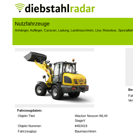
Nutzfahrzeuge
Anhänger
,
Auflieger
,
Caravan
,
Ladung
,
Landmaschinen
,
Lkw
,
Reisebus
,
Spezialfa
Be
Fa
Ve
Fahrzeugdaten:
Objekt-Titel:
Wacker Neuson WL44
StageV
Objekt-Nummer:
#463419
Fahrzeugtyp:
Baumaschinen