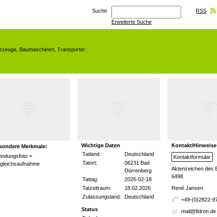
Suche
RSS
Erweiterte Suche
hrzeuge
,
Baumaschinen
,
Transporter
Wichtige Daten
Kontakt/Hinweise
sondere Merkmale:
Tatland:
Deutschland
hndungsfoto =
Kontaktformular
Tatort:
06231 Bad
rgleichsaufnahme
Aktenzeichen des 
Dürrenberg
6498
Tattag:
2026-02-18
Tatzeitraum:
18.02.2026
René Jansen
Zulassungsland:
Deutschland
+49-(0)2822-9
Status
mail@fidron.de