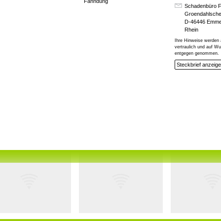
Fahndung
Schadenbüro 
Groendahlsche
D-46446 Emme
Rhein
Ihre Hinweise werden 
vertraulich und auf 
entgegen genommen.
Steckbrief anzeig