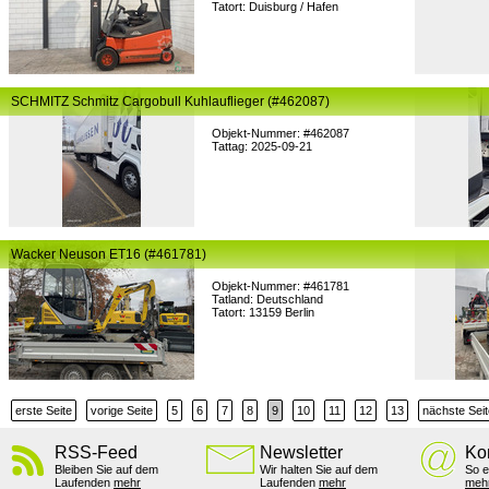
Tatort: Duisburg / Hafen
SCHMITZ Schmitz Cargobull Kuhlauflieger (#462087)
Objekt-Nummer: #462087
Tattag: 2025-09-21
Wacker Neuson ET16 (#461781)
Objekt-Nummer: #461781
Tatland: Deutschland
Tatort: 13159 Berlin
erste Seite
vorige Seite
5
6
7
8
9
10
11
12
13
nächste Seit
RSS-Feed
Newsletter
Ko
Bleiben Sie auf dem
Wir halten Sie auf dem
So e
Laufenden
mehr
Laufenden
mehr
meh