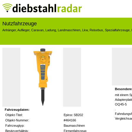
Nutzfahrzeuge
Anhänger
,
Auflieger
,
Caravan
,
Ladung
,
Landmaschinen
,
Lkw
,
Reisebus
,
Spezialfahrzeuge
,
Besondere
mit einem S
Adapterpla
OQ45-5
.
Fahrzeugdaten:
Fahndungsf
Objekt-Titel:
Epiroc SB202
Vergleichs
Objekt-Nummer:
#464166
Fahrzeugtyp:
Baumaschinen
Besitzverhältnis:
Firmenfahrzeug