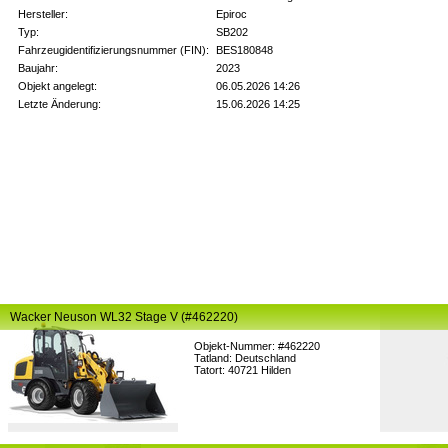
Hersteller:
Epiroc
Typ:
SB202
Fahrzeugidentifizierungsnummer (FIN):
BES180848
Baujahr:
2023
Objekt angelegt:
06.05.2026 14:26
Letzte Änderung:
15.06.2026 14:25
Wacker Neuson WL32 Stage V (#462220)
Objekt-Nummer: #462220
Tatland: Deutschland
Tatort: 40721 Hilden