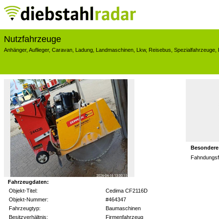
Nutzfahrzeuge
Anhänger
,
Auflieger
,
Caravan
,
Ladung
,
Landmaschinen
,
Lkw
,
Reisebus
,
Spezialfahrzeuge
,
Besondere
Fahndungsfo
Fahrzeugdaten:
Objekt-Titel:
Cedima CF2116D
Objekt-Nummer:
#464347
Fahrzeugtyp:
Baumaschinen
Besitzverhältnis:
Firmenfahrzeug