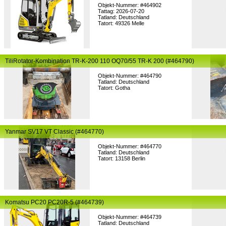
Objekt-Nummer: #464902
Tattag: 2026-07-20
Tatland: Deutschland
Tatort: 49326 Melle
TiliRotator-Kombination TR-K-200 110 OQ70/55 TR-K 200 (#464790)
Objekt-Nummer: #464790
Tatland: Deutschland
Tatort: Gotha
Yanmar SV17 VT Classic (#464770)
Objekt-Nummer: #464770
Tatland: Deutschland
Tatort: 13158 Berlin
Komatsu PC20 PC20R-5 (#464739)
Objekt-Nummer: #464739
Tatland: Deutschland