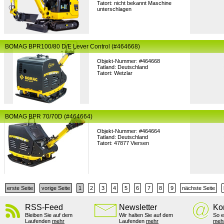
Tatort: nicht bekannt Maschine
unterschlagen
BOMAG BPR100/80 D/E Lever Control (#464668)
Objekt-Nummer: #464668
Tatland: Deutschland
Tatort: Wetzlar
BOMAG BPR 70/70D (#464664)
Objekt-Nummer: #464664
Tatland: Deutschland
Tatort: 47877 Viersen
erste Seite
vorige Seite
1
2
3
4
5
6
7
8
9
nächste Seite
RSS-Feed
Newsletter
Ko
Bleiben Sie auf dem
Wir halten Sie auf dem
So e
Laufenden
mehr
Laufenden
mehr
meh