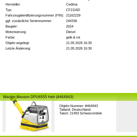
Hersteller:
Cedima
Typ:
CF2116D
Fahrzeugidentifizierungsnummer (FIN):
21162229
ggf. zusätzliche Seriennummer:
244336
Baujahr:
2024
Motorisierung:
Diesel
Farbe:
gelb & rot
Objekt angelegt:
21.05.2026 16:30
Letzte Änderung:
21.05.2026 16:30
Wacker Neuson DPU6555 Heh (#464943)
Objekt-Nummer: #464943
Tatland: Deutschland
Tatort: 21493 Schwarzenbek