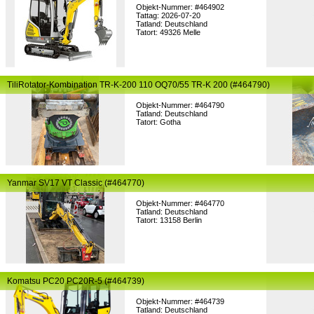
Objekt-Nummer: #464902
Tattag: 2026-07-20
Tatland: Deutschland
Tatort: 49326 Melle
TiliRotator-Kombination TR-K-200 110 OQ70/55 TR-K 200 (#464790)
Objekt-Nummer: #464790
Tatland: Deutschland
Tatort: Gotha
Yanmar SV17 VT Classic (#464770)
Objekt-Nummer: #464770
Tatland: Deutschland
Tatort: 13158 Berlin
Komatsu PC20 PC20R-5 (#464739)
Objekt-Nummer: #464739
Tatland: Deutschland