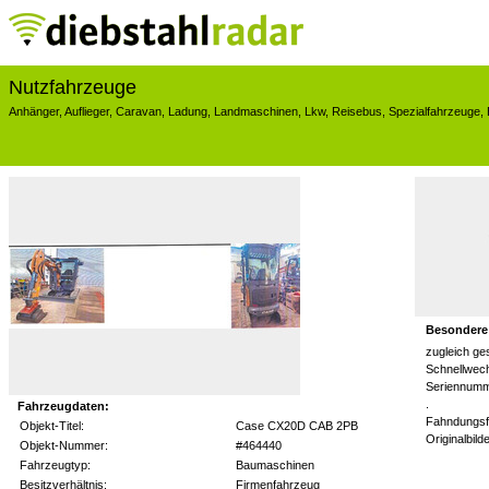
Nutzfahrzeuge
Anhänger
,
Auflieger
,
Caravan
,
Ladung
,
Landmaschinen
,
Lkw
,
Reisebus
,
Spezialfahrzeuge
,
Besondere
zugleich ge
Schnellwec
Seriennumm
.
Fahrzeugdaten:
Fahndungsf
Objekt-Titel:
Case CX20D CAB 2PB
Originalbilde
Objekt-Nummer:
#464440
Fahrzeugtyp:
Baumaschinen
Besitzverhältnis:
Firmenfahrzeug