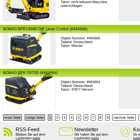
Tatort: nicht bekannt Maschine
unterschlagen
BOMAG BPR100/80 D/E Lever Control (#464668)
Objekt-Nummer: #464668
Tatland: Deutschland
Tatort: Wetzlar
BOMAG BPR 70/70D (#464664)
Objekt-Nummer: #464664
Tatland: Deutschland
Tatort: 47877 Viersen
erste Seite
vorige Seite
1
2
3
4
5
6
7
8
9
nächste Seite
RSS-Feed
Newsletter
Ko
Bleiben Sie auf dem
Wir halten Sie auf dem
So e
Laufenden
mehr
Laufenden
mehr
meh