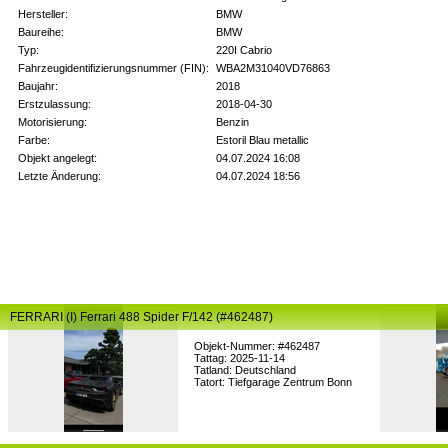
Hersteller:
BMW
Baureihe:
BMW
Typ:
220I Cabrio
Fahrzeugidentifizierungsnummer (FIN):
WBA2M31040VD76863
Baujahr:
2018
Erstzulassung:
2018-04-30
Motorisierung:
Benzin
Farbe:
Estoril Blau metallic
Objekt angelegt:
04.07.2024 16:08
Letzte Änderung:
04.07.2024 18:56
FERRARI (I) Ferrari 488 Spider F/142 (#462487)
Objekt-Nummer: #462487
Tattag: 2025-11-14
Tatland: Deutschland
Tatort: Tiefgarage Zentrum Bonn