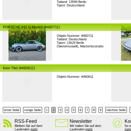
Tatland: 13599 Berlin
Tatort: Deutschland
PORSCHE 911 G-Modell (#460711)
Objekt-Nummer: #460711
Tatland: Deutschland
Tatort: 13629 Berlin
(Siemensstadt), Mäckeritzstraße
Kein Titel (#460611)
Objekt-Nummer: #460611
erste Seite
vorige Seite
1
2
3
4
5
6
7
8
9
nächste Seite
RSS-Feed
Newsletter
Ko
Bleiben Sie auf dem
Wir halten Sie auf dem
So e
Laufenden
mehr
Laufenden
mehr
meh