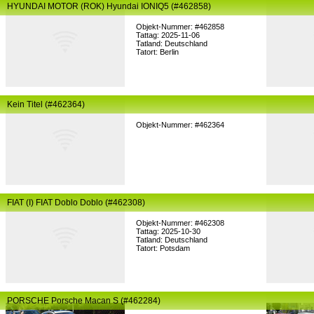
HYUNDAI MOTOR (ROK) Hyundai IONIQ5 (#462858)
Objekt-Nummer: #462858
Tattag: 2025-11-06
Tatland: Deutschland
Tatort: Berlin
Kein Titel (#462364)
Objekt-Nummer: #462364
FIAT (I) FIAT Doblo Doblo (#462308)
Objekt-Nummer: #462308
Tattag: 2025-10-30
Tatland: Deutschland
Tatort: Potsdam
PORSCHE Porsche Macan S (#462284)