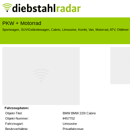
PKW + Motorrad
Sportwagen
,
SUV/Geländewagen
,
Cabrio
,
Limousine
,
Kombi
,
Van
,
Motorrad
,
ATV
,
Oldtimer
Fahrzeugdaten:
Objekt-Titel:
BMW BMW 220I Cabrio
Objekt-Nummer:
#457702
Fahrzeugart:
Limousine
Besitzverhältnis:
Privatfahrzeug