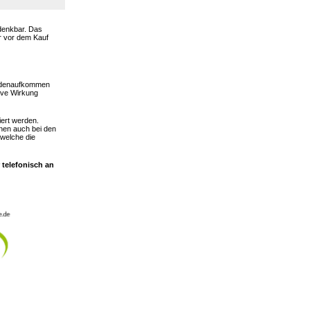
 denkbar. Das
er vor dem Kauf
hadenaufkommen
ive Wirkung
iert werden.
nen auch bei den
 welche die
 telefonisch an