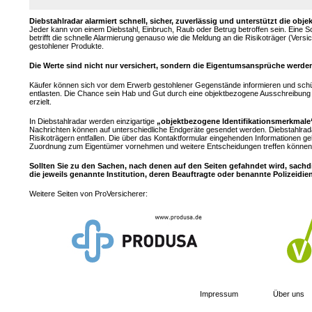
Diebstahlradar alarmiert schnell, sicher, zuverlässig und unterstützt die 
Jeder kann von einem Diebstahl, Einbruch, Raub oder Betrug betroffen sein. Eine 
betrifft die schnelle Alarmierung genauso wie die Meldung an die Risikoträger (Ver
gestohlener Produkte.
Die Werte sind nicht nur versichert, sondern die Eigentumsansprüche werden
Käufer können sich vor dem Erwerb gestohlener Gegenstände informieren und sch
entlasten. Die Chance sein Hab und Gut durch eine objektbezogene Ausschreibung z
erzielt.
In Diebstahlradar werden einzigartige
„objektbezogene Identifikationsmerkmale
Nachrichten können auf unterschiedliche Endgeräte gesendet werden. Diebstahlrad
Risikoträgern entfallen. Die über das Kontaktformular eingehenden Informationen ge
Zuordnung zum Eigentümer vornehmen und weitere Entscheidungen treffen können.
Sollten Sie zu den Sachen, nach denen auf den Seiten gefahndet wird, sachd
die jeweils genannte Institution, deren Beauftragte oder benannte Polizeidie
Weitere Seiten von ProVersicherer:
Impressum
Über uns