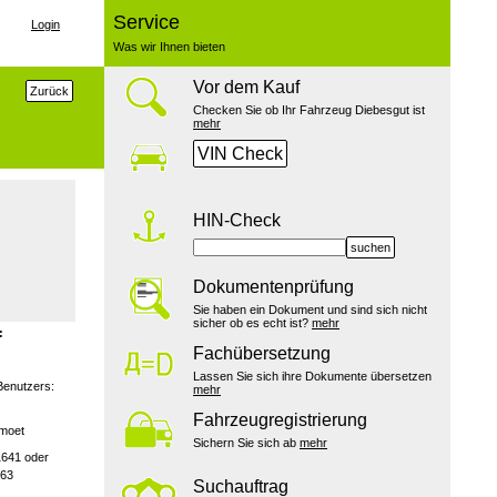
Service
Login
Was wir Ihnen bieten
Vor dem Kauf
Zurück
Checken Sie ob Ihr Fahrzeug Diebesgut ist
mehr
VIN Check
HIN-Check
suchen
Dokumentenprüfung
Sie haben ein Dokument und sind sich nicht
sicher ob es echt ist?
mehr
:
Fachübersetzung
Lassen Sie sich ihre Dokumente übersetzen
Benutzers:
mehr
Fahrzeugregistrierung
emoet
Sichern Sie sich ab
mehr
1641 oder
163
Suchauftrag