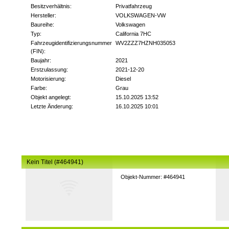
Besitzverhältnis:
Privatfahrzeug
Hersteller:
VOLKSWAGEN-VW
Baureihe:
Volkswagen
Typ:
California 7HC
Fahrzeugidentifizierungsnummer
WV2ZZZ7HZNH035053
(FIN):
Baujahr:
2021
Erstzulassung:
2021-12-20
Motorisierung:
Diesel
Farbe:
Grau
Objekt angelegt:
15.10.2025 13:52
Letzte Änderung:
16.10.2025 10:01
Kein Titel (#464941)
Objekt-Nummer: #464941