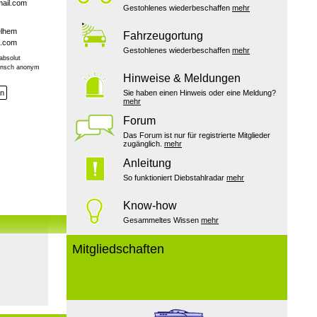
ail.com
Gestohlenes wiederbeschaffen
mehr
elhem
Fahrzeugortung
a.com
Gestohlenes wiederbeschaffen
mehr
absolut
Wunsch anonym
Hinweise & Meldungen
en
Sie haben einen Hinweis oder eine Meldung?
mehr
Forum
Das Forum ist nur für registrierte Mitglieder
zugänglich.
mehr
Anleitung
So funktioniert Diebstahlradar
mehr
Know-how
Gesammeltes Wissen
mehr
Mitgliedschaften