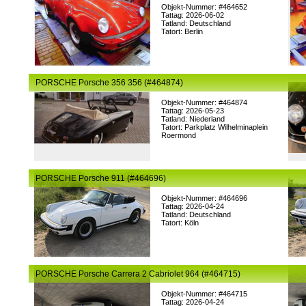
Objekt-Nummer: #464652
Tattag: 2026-06-02
Tatland: Deutschland
Tatort: Berlin
PORSCHE Porsche 356 356 (#464874)
Objekt-Nummer: #464874
Tattag: 2026-05-23
Tatland: Niederland
Tatort: Parkplatz Wilhelminaplein
Roermond
PORSCHE Porsche 911 (#464696)
Objekt-Nummer: #464696
Tattag: 2026-04-24
Tatland: Deutschland
Tatort: Köln
PORSCHE Porsche Carrera 2 Cabriolet 964 (#464715)
Objekt-Nummer: #464715
Tattag: 2026-04-24