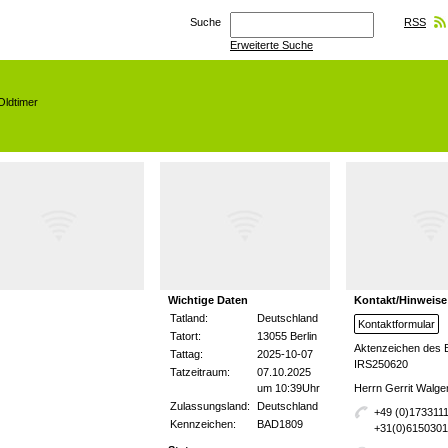
Suche
RSS
Erweiterte Suche
Oldtimer
Wichtige Daten
Kontakt/Hinweise
Tatland:
Deutschland
Kontaktformular
Tatort:
13055 Berlin
Aktenzeichen des 
Tattag:
2025-10-07
IRS250620
Tatzeitraum:
07.10.2025
um 10:39Uhr
Herrn Gerrit Walg
Zulassungsland:
Deutschland
+49 (0)173311
Kennzeichen:
BAD1809
+31(0)615030