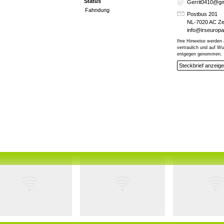
Status
Gerrit0410@gm
Fahndung
Postbus 201
NL-7020 AC Z
info@irseurop
Ihre Hinweise werden 
vertraulich und auf 
entgegen genommen.
Steckbrief anzeig