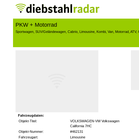
PKW + Motorrad
Sportwagen
,
SUV/Geländewagen
,
Cabrio
,
Limousine
,
Kombi
,
Van
,
Motorrad
,
ATV
,
Fahrzeugdaten:
Objekt-Titel:
VOLKSWAGEN-VW Volkswagen
California 7HC
Objekt-Nummer:
#462131
Fahrzeugart:
Limousine