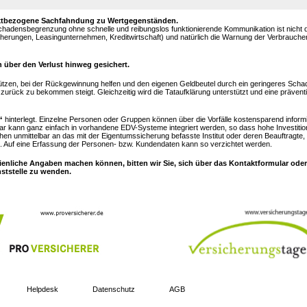
objektbezogene Sachfahndung zu Wertgegenständen.
Schadensbegrenzung ohne schnelle und reibungslos funktionierende Kommunikation ist nicht
sicherungen, Leasingunternehmen, Kreditwirtschaft) und natürlich die Warnung der Verbrauch
 über den Verlust hinweg gesichert.
ützen, bei der Rückgewinnung helfen und den eigenen Geldbeutel durch ein geringeres Sc
urück zu bekommen steigt. Gleichzeitig wird die Tataufklärung unterstützt und eine prävent
“
hinterlegt. Einzelne Personen oder Gruppen können über die Vorfälle kostensparend inform
ar kann ganz einfach in vorhandene EDV-Systeme integriert werden, so dass hohe Investitio
hen unmittelbar an das mit der Eigentumssicherung befasste Institut oder deren Beauftragte,
 Auf eine Erfassung der Personen- bzw. Kundendaten kann so verzichtet werden.
ienliche Angaben machen können, bitten wir Sie, sich über das Kontaktformular oder
nststelle zu wenden.
Helpdesk
Datenschutz
AGB