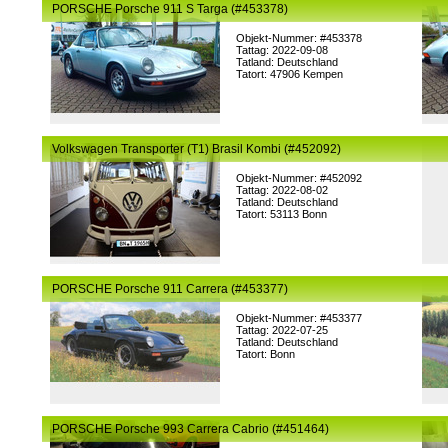
PORSCHE Porsche 911 S Targa (#453378)
Objekt-Nummer: #453378
Tattag: 2022-09-08
Tatland: Deutschland
Tatort: 47906 Kempen
Volkswagen Transporter (T1) Brasil Kombi (#452092)
Objekt-Nummer: #452092
Tattag: 2022-08-02
Tatland: Deutschland
Tatort: 53113 Bonn
PORSCHE Porsche 911 Carrera (#453377)
Objekt-Nummer: #453377
Tattag: 2022-07-25
Tatland: Deutschland
Tatort: Bonn
PORSCHE Porsche 993 Carrera Cabrio (#451464)