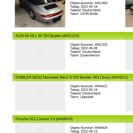
Objekt-Nummer: #451464
Tattag: 2022-06-18
Tatland: Deutschland
Tatort: 14195 Berlin
AUDI A8 A8 L 50 TDI Quattro (#451325)
Objekt-Nummer: #451325
Tattag: 2022-06-08
Tatland: Deutschland
Tatort: Quakenbrück
DAIMLER-BENZ Mercedes Benz G 350 Bluetec 463 (Jeep) (#454621)
Objekt-Nummer: #454621
Tattag: 2022-05-19
Tatland: Deutschland
Tatort: Lippstadt
Porsche 911 Carrera 3.0 (#449929)
Objekt-Nummer: #449929
Tattag: 2022-05-13