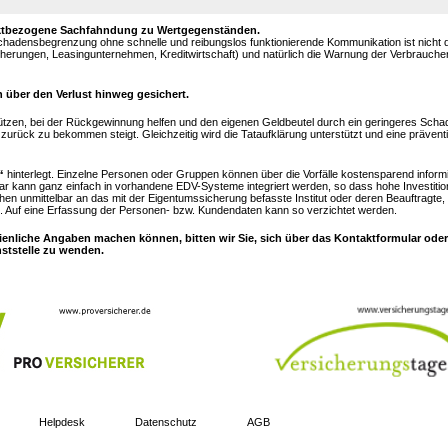
objektbezogene Sachfahndung zu Wertgegenständen.
Schadensbegrenzung ohne schnelle und reibungslos funktionierende Kommunikation ist nicht
sicherungen, Leasingunternehmen, Kreditwirtschaft) und natürlich die Warnung der Verbrauch
 über den Verlust hinweg gesichert.
ützen, bei der Rückgewinnung helfen und den eigenen Geldbeutel durch ein geringeres Sc
urück zu bekommen steigt. Gleichzeitig wird die Tataufklärung unterstützt und eine prävent
“
hinterlegt. Einzelne Personen oder Gruppen können über die Vorfälle kostensparend inform
ar kann ganz einfach in vorhandene EDV-Systeme integriert werden, so dass hohe Investitio
hen unmittelbar an das mit der Eigentumssicherung befasste Institut oder deren Beauftragte,
 Auf eine Erfassung der Personen- bzw. Kundendaten kann so verzichtet werden.
ienliche Angaben machen können, bitten wir Sie, sich über das Kontaktformular oder
nststelle zu wenden.
Helpdesk
Datenschutz
AGB