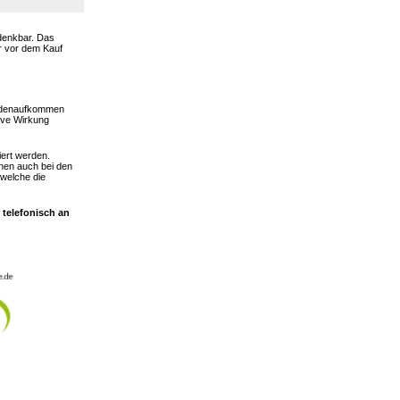
 denkbar. Das
er vor dem Kauf
hadenaufkommen
ive Wirkung
iert werden.
nen auch bei den
 welche die
 telefonisch an