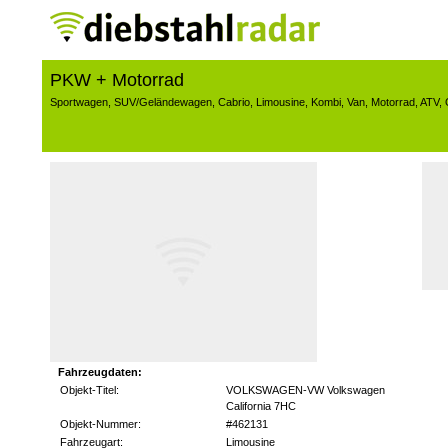
PKW + Motorrad
Sportwagen
,
SUV/Geländewagen
,
Cabrio
,
Limousine
,
Kombi
,
Van
,
Motorrad
,
ATV
,
Fahrzeugdaten:
Objekt-Titel:
VOLKSWAGEN-VW Volkswagen
California 7HC
Objekt-Nummer:
#462131
Fahrzeugart:
Limousine