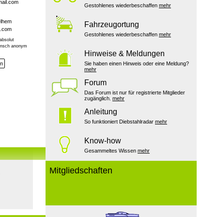
ail.com
Gestohlenes wiederbeschaffen
mehr
elhem
Fahrzeugortung
a.com
Gestohlenes wiederbeschaffen
mehr
absolut
Wunsch anonym
Hinweise & Meldungen
en
Sie haben einen Hinweis oder eine Meldung?
mehr
Forum
Das Forum ist nur für registrierte Mitglieder
zugänglich.
mehr
Anleitung
So funktioniert Diebstahlradar
mehr
Know-how
Gesammeltes Wissen
mehr
Mitgliedschaften