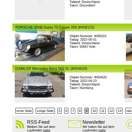
Tatland: Deutschland
Tatort: Düsseldorf
PORSCHE 356B Super 75 Coupe 356 (#458115)
Objekt-Nummer: #458115
Tattag: 2022-05-01
Tatland: Deutschland
Tatort: 50667 Köln
DAIMLER Mercedes Benz 560 SL (#454620)
Objekt-Nummer: #454620
Tattag: 2022-04-23
Tatland: Deutschland
Tatort: Nürnberg
erste Seite
vorige Seite
5
6
7
8
9
10
11
12
13
näc
RSS-Feed
Newsletter
Bleiben Sie auf dem
Wir halten Sie auf dem
Laufenden
mehr
Laufenden
mehr