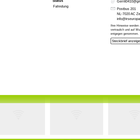
Status
Gerrit0410@gm
Fahndung
Postbus 201
NL-7020 AC Z
info@irseurop
Ihre Hinweise werden 
vertraulich und auf 
entgegen genommen.
Steckbrief anzeig