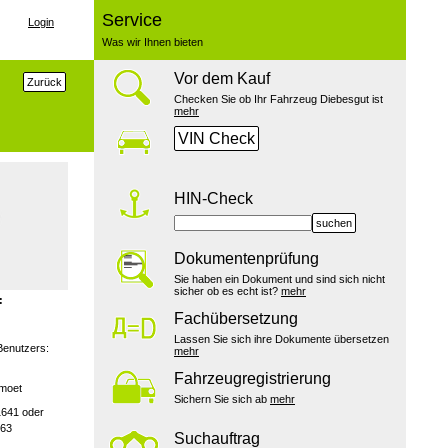
Service
Login
Was wir Ihnen bieten
Vor dem Kauf
Zurück
Checken Sie ob Ihr Fahrzeug Diebesgut ist
mehr
VIN Check
HIN-Check
suchen
Dokumentenprüfung
Sie haben ein Dokument und sind sich nicht
sicher ob es echt ist?
mehr
:
Fachübersetzung
Lassen Sie sich ihre Dokumente übersetzen
Benutzers:
mehr
Fahrzeugregistrierung
emoet
Sichern Sie sich ab
mehr
1641 oder
163
Suchauftrag