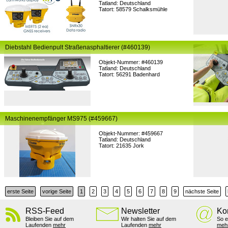
Tatland: Deutschland
Tatort: 58579 Schalksmühle
Diebstahl Bedienpult Straßenasphaltierer (#460139)
Objekt-Nummer: #460139
Tatland: Deutschland
Tatort: 56291 Badenhard
Maschinenempfänger MS975 (#459667)
Objekt-Nummer: #459667
Tatland: Deutschland
Tatort: 21635 Jork
erste Seite
vorige Seite
1
2
3
4
5
6
7
8
9
nächste Seite
RSS-Feed
Newsletter
Ko
Bleiben Sie auf dem
Wir halten Sie auf dem
So e
Laufenden
mehr
Laufenden
mehr
meh