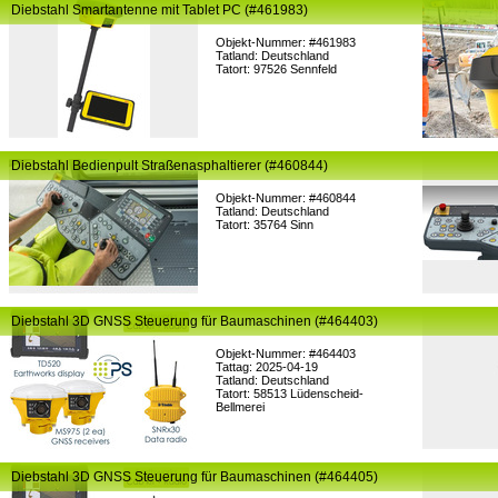
Diebstahl Smartantenne mit Tablet PC (#461983)
Objekt-Nummer: #461983
Tatland: Deutschland
Tatort: 97526 Sennfeld
Diebstahl Bedienpult Straßenasphaltierer (#460844)
Objekt-Nummer: #460844
Tatland: Deutschland
Tatort: 35764 Sinn
Diebstahl 3D GNSS Steuerung für Baumaschinen (#464403)
Objekt-Nummer: #464403
Tattag: 2025-04-19
Tatland: Deutschland
Tatort: 58513 Lüdenscheid-
Bellmerei
Diebstahl 3D GNSS Steuerung für Baumaschinen (#464405)