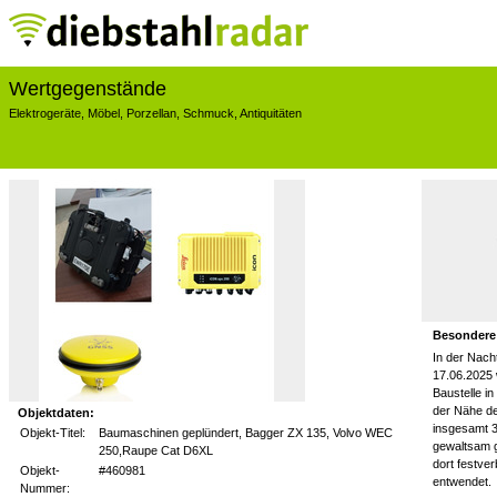
Wertgegenstände
Elektrogeräte
,
Möbel
,
Porzellan
,
Schmuck
,
Antiquitäten
Besondere
In der Nach
17.06.2025 
Baustelle in
der Nähe de
Objektdaten:
insgesamt 
Objekt-Titel:
Baumaschinen geplündert, Bagger ZX 135, Volvo WEC
gewaltsam g
250,Raupe Cat D6XL
dort festve
Objekt-
#460981
entwendet.
Nummer: