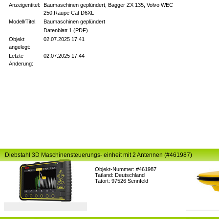
Anzeigentitel:
Baumaschinen geplündert, Bagger ZX 135, Volvo WEC
250,Raupe Cat D6XL
Modell/Titel:
Baumaschinen geplündert
Datenblatt 1 (PDF)
Objekt
02.07.2025 17:41
angelegt:
Letzte
02.07.2025 17:44
Änderung:
Diebstahl 3D Maschinensteuerungs- einheit mit 2 Antennen (#461987)
Objekt-Nummer: #461987
Tatland: Deutschland
Tatort: 97526 Sennfeld