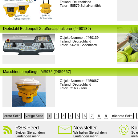
Tatland: Deutschland
Tatort: 58579 Schalksmühle
Diebstahl Bedienpult Straßenasphaltierer (#460139)
Objekt-Nummer: #460139
Tatland: Deutschland
Tatort: 56291 Badenhard
Maschinenempfänger MS975 (#459667)
Objekt-Nummer: #459667
Tatland: Deutschland
Tatort: 21635 Jork
erste Seite
vorige Seite
1
2
3
4
5
6
7
8
9
nächste Seite
RSS-Feed
Newsletter
Ko
Bleiben Sie auf dem
Wir halten Sie auf dem
So e
Laufenden
mehr
Laufenden
mehr
meh