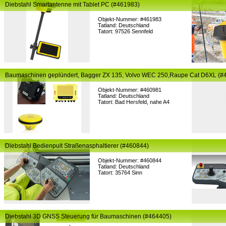
Diebstahl Smartantenne mit Tablet PC (#461983)
Objekt-Nummer: #461983
Tatland: Deutschland
Tatort: 97526 Sennfeld
Baumaschinen geplündert, Bagger ZX 135, Volvo WEC 250,Raupe Cat D6XL (#
Objekt-Nummer: #460981
Tatland: Deutschland
Tatort: Bad Hersfeld, nahe A4
Diebstahl Bedienpult Straßenasphaltierer (#460844)
Objekt-Nummer: #460844
Tatland: Deutschland
Tatort: 35764 Sinn
Diebstahl 3D GNSS Steuerung für Baumaschinen (#464405)