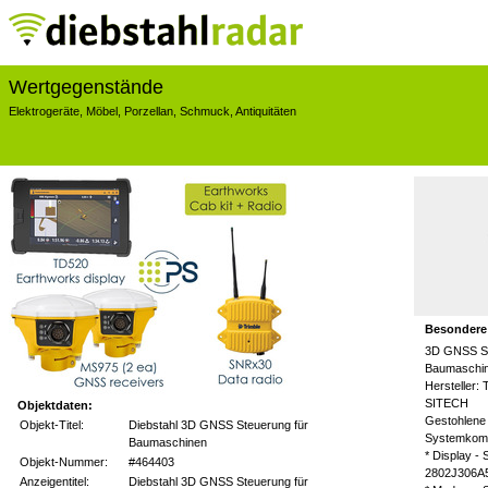
Wertgegenstände
Elektrogeräte
,
Möbel
,
Porzellan
,
Schmuck
,
Antiquitäten
Besondere
3D GNSS St
Baumaschi
Hersteller:
SITECH
Objektdaten:
Gestohlene
Objekt-Titel:
Diebstahl 3D GNSS Steuerung für
Systemkom
Baumaschinen
* Display - 
Objekt-Nummer:
#464403
2802J306A
Anzeigentitel:
Diebstahl 3D GNSS Steuerung für