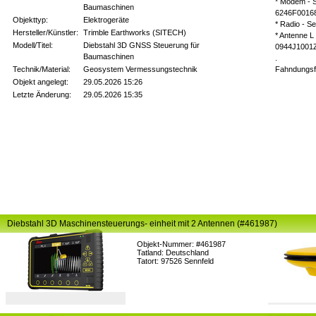
* Modem - S
Baumaschinen
6246F0016
Objekttyp:
Elektrogeräte
* Radio - S
Hersteller/Künstler:
Trimble Earthworks (SITECH)
* Antenne L 
Modell/Titel:
Diebstahl 3D GNSS Steuerung für
0944J1001
Baumaschinen
.
Technik/Material:
Geosystem Vermessungstechnik
Fahndungsfo
Objekt angelegt:
29.05.2026 15:26
Letzte Änderung:
29.05.2026 15:35
Diebstahl 3D Maschinensteuerungs- einheit mit 2 Antennen (#461987)
Objekt-Nummer: #461987
Tatland: Deutschland
Tatort: 97526 Sennfeld