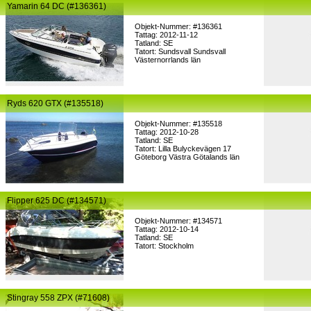
Yamarin 64 DC (#136361)
Objekt-Nummer: #136361
Tattag: 2012-11-12
Tatland: SE
Tatort: Sundsvall Sundsvall
Västernorrlands län
Ryds 620 GTX (#135518)
Objekt-Nummer: #135518
Tattag: 2012-10-28
Tatland: SE
Tatort: Lilla Bulyckevägen 17
Göteborg Västra Götalands län
Flipper 625 DC (#134571)
Objekt-Nummer: #134571
Tattag: 2012-10-14
Tatland: SE
Tatort: Stockholm
Stingray 558 ZPX (#71608)