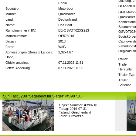
Leistung: 2
Cabin
Besondere
Bootstyp:
Motorboot
GFK Motor-
Marke:
Quicksilver
Quicksilver
Land:
Deutschland
Kennzeiche
Name:
Das Boot
Baunummer
Rumpfnummer (HIN):
BE-QSVDT023G213
QSVDT023
Motornummer:
OP573918
Bootskörper
Baujahr:
2013
Cabrioverde
Fahndungsf
Farbe:
Weiß
Originalauf
Abmessungen (Breite x Länge x
2,32x4,67
Höhe):
Trailer
Objekt angelegt:
07.11.2023 11:51
Trailer
Letzte Änderung:
07.11.2023 11:55
Hersteller:
Trailer Typ:
Trailer
Seriennr.:
Sun Fast 3200 "Segelboot für Sieger" (#390710)
Objekt-Nummer: #390710
Tattag: 2019-07-31
Tatland: Griechenland
Tatort: Prevezza