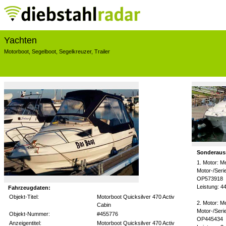
Yachten
Motorboot
,
Segelboot
,
Segelkreuzer
,
Trailer
Sonderaus
1. Motor: M
Motor-/Ser
OP573918
Leistung: 4
Fahrzeugdaten:
Objekt-Titel:
Motorboot Quicksilver 470 Activ
2. Motor: M
Cabin
Motor-/Ser
Objekt-Nummer:
#455776
OP445434
Anzeigentitel:
Motorboot Quicksilver 470 Activ