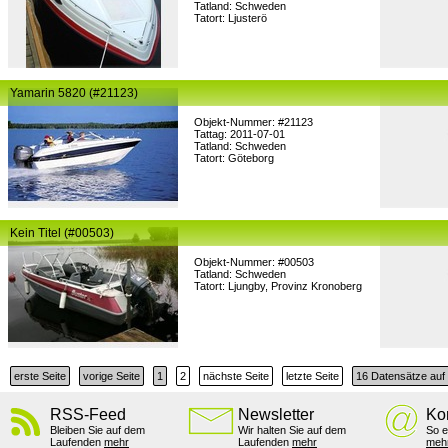
Tatland: Schweden
Tatort: Ljusterö
Yamarin 5820 (#21123)
Objekt-Nummer: #21123
Tattag: 2011-07-01
Tatland: Schweden
Tatort: Göteborg
Kein Titel (#00503)
Objekt-Nummer: #00503
Tatland: Schweden
Tatort: Ljungby, Provinz Kronoberg
erste Seite
vorige Seite
1
2
nächste Seite
letzte Seite
16 Datensätze auf 
RSS-Feed
Newsletter
Ko
Bleiben Sie auf dem
Wir halten Sie auf dem
So e
Laufenden
mehr
Laufenden
mehr
meh