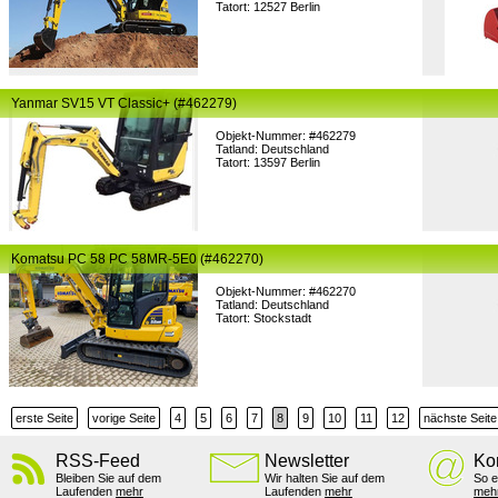
Tatort: 12527 Berlin
Yanmar SV15 VT Classic+ (#462279)
Objekt-Nummer: #462279
Tatland: Deutschland
Tatort: 13597 Berlin
Komatsu PC 58 PC 58MR-5E0 (#462270)
Objekt-Nummer: #462270
Tatland: Deutschland
Tatort: Stockstadt
erste Seite
vorige Seite
4
5
6
7
8
9
10
11
12
nächste Seite
RSS-Feed
Newsletter
Ko
Bleiben Sie auf dem
Wir halten Sie auf dem
So e
Laufenden
mehr
Laufenden
mehr
meh