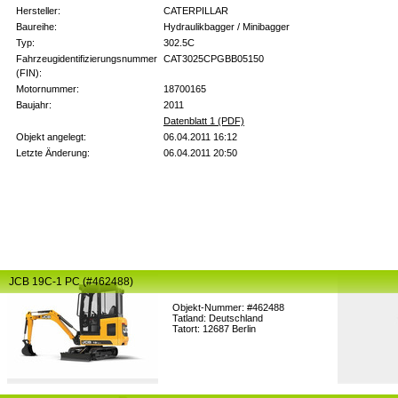
Hersteller:
CATERPILLAR
Baureihe:
Hydraulikbagger / Minibagger
Typ:
302.5C
Fahrzeugidentifizierungsnummer
CAT3025CPGBB05150
(FIN):
Motornummer:
18700165
Baujahr:
2011
Datenblatt 1 (PDF)
Objekt angelegt:
06.04.2011 16:12
Letzte Änderung:
06.04.2011 20:50
JCB 19C-1 PC (#462488)
Objekt-Nummer: #462488
Tatland: Deutschland
Tatort: 12687 Berlin