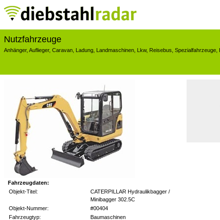
Nutzfahrzeuge
Anhänger
,
Auflieger
,
Caravan
,
Ladung
,
Landmaschinen
,
Lkw
,
Reisebus
,
Spezialfahrzeuge
,
Fahrzeugdaten:
Objekt-Titel:
CATERPILLAR Hydraulikbagger /
Minibagger 302.5C
Objekt-Nummer:
#00404
Fahrzeugtyp:
Baumaschinen