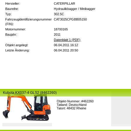
Hersteller:
CATERPILLAR
Baureihe:
Hydraulikbagger / Minibagger
Typ:
302.5C
Fahrzeugidentifizierungsnummer
CAT3025CPGBB05150
(FIN):
Motornummer:
18700165
Baujahr:
2011
Datenblatt 1 (PDF)
Objekt angelegt:
06.04.2011 16:12
Letzte Änderung:
06.04.2011 20:50
Kubota KX037-4 GLS2 (#462260)
Objekt-Nummer: #462260
Tatland: Deutschland
Tatort: 48432 Rheine