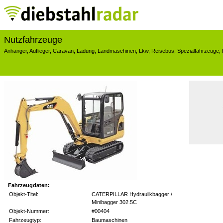
Nutzfahrzeuge
Anhänger
,
Auflieger
,
Caravan
,
Ladung
,
Landmaschinen
,
Lkw
,
Reisebus
,
Spezialfahrzeuge
,
Fahrzeugdaten:
Objekt-Titel:
CATERPILLAR Hydraulikbagger /
Minibagger 302.5C
Objekt-Nummer:
#00404
Fahrzeugtyp:
Baumaschinen