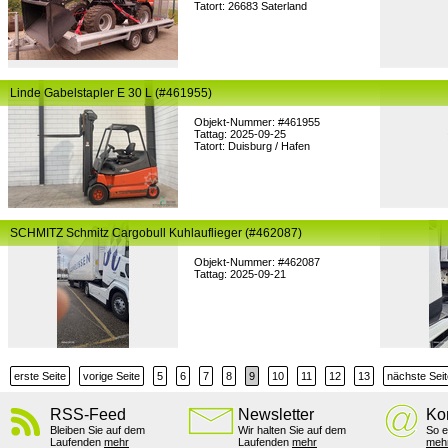
Tatort: 26683 Saterland
Linde Gabelstapler E 30 L (#461955)
Objekt-Nummer: #461955
Tattag: 2025-09-25
Tatort: Duisburg / Hafen
SCHMITZ Schmitz Cargobull Kuhlauflieger (#462087)
Objekt-Nummer: #462087
Tattag: 2025-09-21
erste Seite
vorige Seite
5
6
7
8
9
10
11
12
13
nächste Seit
RSS-Feed
Newsletter
Ko
Bleiben Sie auf dem
Wir halten Sie auf dem
So e
Laufenden
mehr
Laufenden
mehr
meh