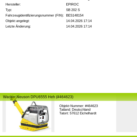
Hersteller:
EPIROC
Typ:
SB 202 S
Fahrzeugidentifizierungsnummer (FIN):
BES148154
Objekt angelegt:
14.04.2026 17:14
Letzte Änderung:
14.04.2026 17:14
Wacker Neuson DPU6555 Heh (#464623)
Objekt-Nummer: #464623
Tatland: Deutschland
Tatort: 57612 Eichelhardt