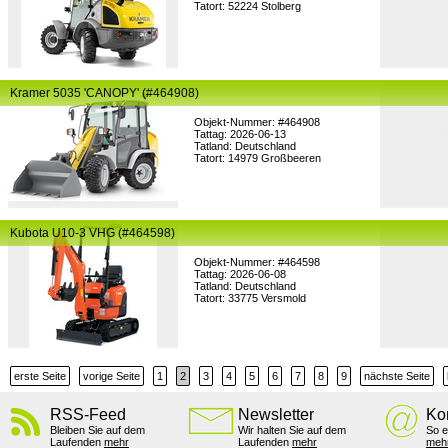
Tatort: 52224 Stolberg
Kramer 5035 'CANOPY' (#464908)
Objekt-Nummer: #464908
Tattag: 2026-06-13
Tatland: Deutschland
Tatort: 14979 Großbeeren
Kubota U10-3 VHG (#464598)
Objekt-Nummer: #464598
Tattag: 2026-06-08
Tatland: Deutschland
Tatort: 33775 Versmold
erste Seite
vorige Seite
1
2
3
4
5
6
7
8
9
nächste Seite
RSS-Feed
Newsletter
Ko
Bleiben Sie auf dem
Wir halten Sie auf dem
So e
Laufenden
mehr
Laufenden
mehr
meh