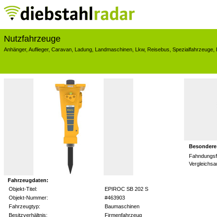
Nutzfahrzeuge
Anhänger
,
Auflieger
,
Caravan
,
Ladung
,
Landmaschinen
,
Lkw
,
Reisebus
,
Spezialfahrzeuge
,
Besondere
Fahndungsf
Vergleichs
Fahrzeugdaten:
Objekt-Titel:
EPIROC SB 202 S
Objekt-Nummer:
#463903
Fahrzeugtyp:
Baumaschinen
Besitzverhältnis:
Firmenfahrzeug