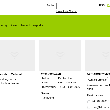
Suche
RSS
Erweiterte Suche
hrzeuge
,
Baumaschinen
,
Transporter
Wichtige Daten
Kontakt/Hinweise
sondere Merkmale:
Tatland:
Deutschland
hndungsfoto =
Kontaktformular
Tatort:
51503 Rösrath
rgleichsaufnahme
Aktenzeichen des 
Tatzeitraum:
17.03.-26.03.2026
6505
Status
René Jansen
Fahndung
+49-(0)2822-9
mail@fidron.de