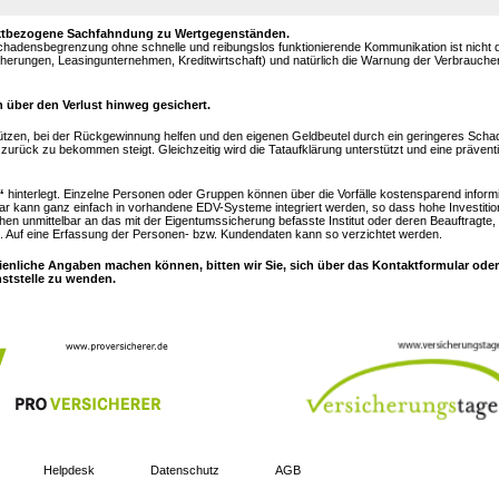
objektbezogene Sachfahndung zu Wertgegenständen.
Schadensbegrenzung ohne schnelle und reibungslos funktionierende Kommunikation ist nicht
sicherungen, Leasingunternehmen, Kreditwirtschaft) und natürlich die Warnung der Verbrauch
 über den Verlust hinweg gesichert.
ützen, bei der Rückgewinnung helfen und den eigenen Geldbeutel durch ein geringeres Sc
urück zu bekommen steigt. Gleichzeitig wird die Tataufklärung unterstützt und eine prävent
“
hinterlegt. Einzelne Personen oder Gruppen können über die Vorfälle kostensparend inform
ar kann ganz einfach in vorhandene EDV-Systeme integriert werden, so dass hohe Investitio
hen unmittelbar an das mit der Eigentumssicherung befasste Institut oder deren Beauftragte,
 Auf eine Erfassung der Personen- bzw. Kundendaten kann so verzichtet werden.
ienliche Angaben machen können, bitten wir Sie, sich über das Kontaktformular oder
nststelle zu wenden.
Helpdesk
Datenschutz
AGB