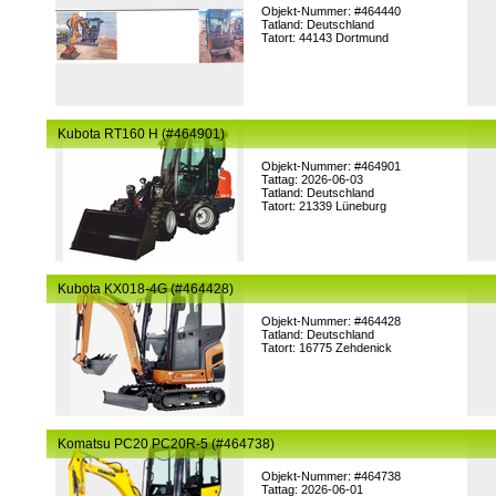
Objekt-Nummer: #464440
Tatland: Deutschland
Tatort: 44143 Dortmund
Kubota RT160 H (#464901)
Objekt-Nummer: #464901
Tattag: 2026-06-03
Tatland: Deutschland
Tatort: 21339 Lüneburg
Kubota KX018-4G (#464428)
Objekt-Nummer: #464428
Tatland: Deutschland
Tatort: 16775 Zehdenick
Komatsu PC20 PC20R-5 (#464738)
Objekt-Nummer: #464738
Tattag: 2026-06-01