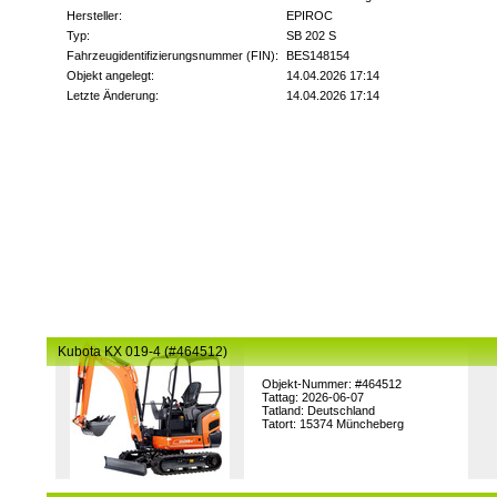
Hersteller:
EPIROC
Typ:
SB 202 S
Fahrzeugidentifizierungsnummer (FIN):
BES148154
Objekt angelegt:
14.04.2026 17:14
Letzte Änderung:
14.04.2026 17:14
Kubota KX 019-4 (#464512)
Objekt-Nummer: #464512
Tattag: 2026-06-07
Tatland: Deutschland
Tatort: 15374 Müncheberg