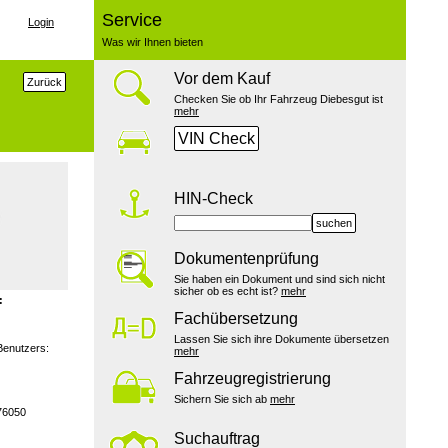
Service
Login
Was wir Ihnen bieten
Vor dem Kauf
Zurück
Checken Sie ob Ihr Fahrzeug Diebesgut ist
mehr
VIN Check
HIN-Check
suchen
Dokumentenprüfung
Sie haben ein Dokument und sind sich nicht
sicher ob es echt ist?
mehr
:
Fachübersetzung
Lassen Sie sich ihre Dokumente übersetzen
Benutzers:
mehr
Fahrzeugregistrierung
Sichern Sie sich ab
mehr
76050
Suchauftrag