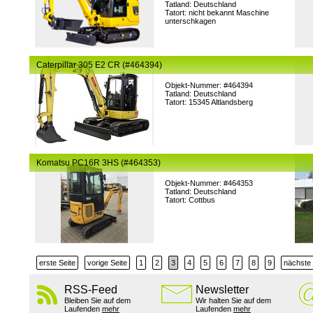
Tatland: Deutschland
Tatort: nicht bekannt Maschine
unterschkagen
Caterpillar 305 E2 CR (#464394)
Objekt-Nummer: #464394
Tatland: Deutschland
Tatort: 15345 Altlandsberg
Komatsu PC16R 3HS (#464353)
Objekt-Nummer: #464353
Tatland: Deutschland
Tatort: Cottbus
erste Seite
vorige Seite
1
2
3
4
5
6
7
8
9
nächste 
RSS-Feed
Newsletter
Bleiben Sie auf dem
Wir halten Sie auf dem
Laufenden
mehr
Laufenden
mehr