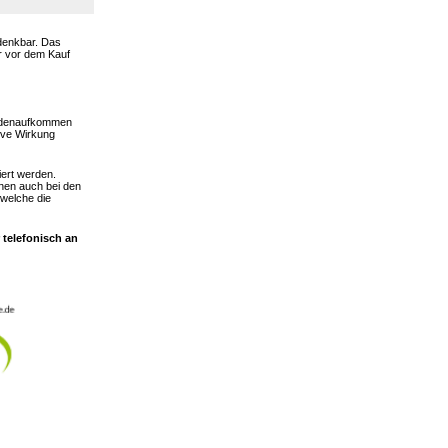
 denkbar. Das
er vor dem Kauf
hadenaufkommen
ive Wirkung
iert werden.
nen auch bei den
 welche die
 telefonisch an