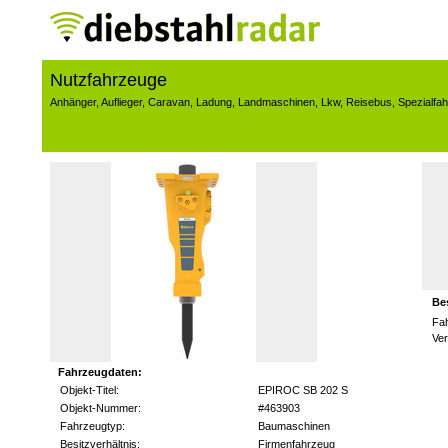
Nutzfahrzeuge
Anhänger
,
Auflieger
,
Caravan
,
Ladung
,
Landmaschinen
,
Lkw
,
Reisebus
,
Spezialfa
Be
Fa
Ve
Fahrzeugdaten:
Objekt-Titel:
EPIROC SB 202 S
Objekt-Nummer:
#463903
Fahrzeugtyp:
Baumaschinen
Besitzverhältnis:
Firmenfahrzeug