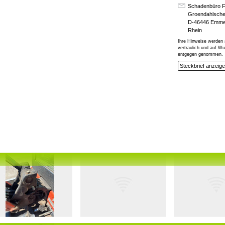
Schadenbüro 
Groendahlsche
D-46446 Emme
Rhein
Ihre Hinweise werden 
vertraulich und auf 
entgegen genommen.
Steckbrief anzeig