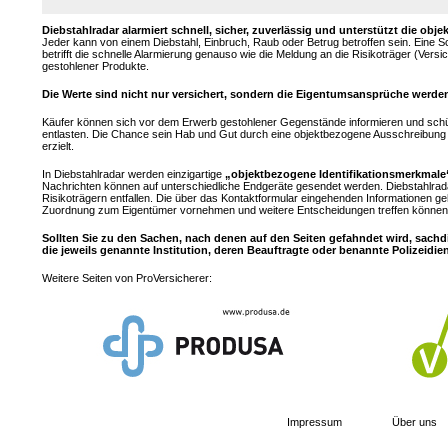
Diebstahlradar alarmiert schnell, sicher, zuverlässig und unterstützt die 
Jeder kann von einem Diebstahl, Einbruch, Raub oder Betrug betroffen sein. Eine 
betrifft die schnelle Alarmierung genauso wie die Meldung an die Risikoträger (Ver
gestohlener Produkte.
Die Werte sind nicht nur versichert, sondern die Eigentumsansprüche werden
Käufer können sich vor dem Erwerb gestohlener Gegenstände informieren und sch
entlasten. Die Chance sein Hab und Gut durch eine objektbezogene Ausschreibung z
erzielt.
In Diebstahlradar werden einzigartige
„objektbezogene Identifikationsmerkmale
Nachrichten können auf unterschiedliche Endgeräte gesendet werden. Diebstahlrad
Risikoträgern entfallen. Die über das Kontaktformular eingehenden Informationen ge
Zuordnung zum Eigentümer vornehmen und weitere Entscheidungen treffen können.
Sollten Sie zu den Sachen, nach denen auf den Seiten gefahndet wird, sachd
die jeweils genannte Institution, deren Beauftragte oder benannte Polizeidie
Weitere Seiten von ProVersicherer:
Impressum
Über uns