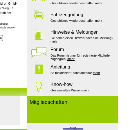
Gestohlenes wiederbeschaffen
mehr
Fidron GmbH
r Weg 87
rich am
Fahrzeugortung
Gestohlenes wiederbeschaffen
mehr
absolut
Wunsch anonym
Hinweise & Meldungen
en
Sie haben einen Hinweis oder eine Meldung?
mehr
Forum
Das Forum ist nur für registrierte Mitglieder
zugänglich.
mehr
Anleitung
So funktioniert Diebstahlradar
mehr
Know-how
Gesammeltes Wissen
mehr
Mitgliedschaften