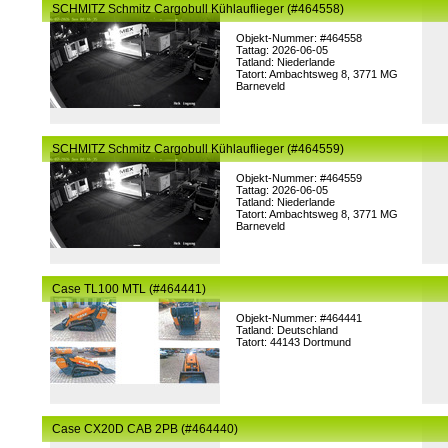
SCHMITZ Schmitz Cargobull Kühlauflieger (#464558)
Objekt-Nummer: #464558
Tattag: 2026-06-05
Tatland: Niederlande
Tatort: Ambachtsweg 8, 3771 MG
Barneveld
SCHMITZ Schmitz Cargobull Kühlauflieger (#464559)
Objekt-Nummer: #464559
Tattag: 2026-06-05
Tatland: Niederlande
Tatort: Ambachtsweg 8, 3771 MG
Barneveld
Case TL100 MTL (#464441)
Objekt-Nummer: #464441
Tatland: Deutschland
Tatort: 44143 Dortmund
Case CX20D CAB 2PB (#464440)