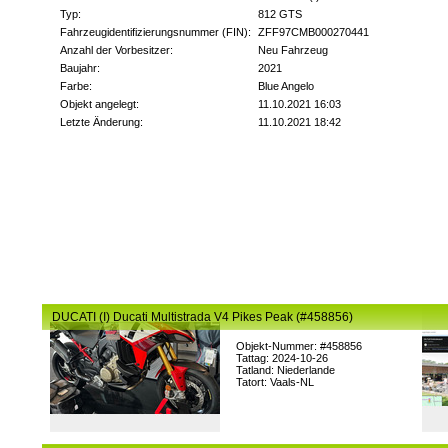
Typ:
812 GTS
Fahrzeugidentifizierungsnummer (FIN):
ZFF97CMB000270441
Anzahl der Vorbesitzer:
Neu Fahrzeug
Baujahr:
2021
Farbe:
Blue Angelo
Objekt angelegt:
11.10.2021 16:03
Letzte Änderung:
11.10.2021 18:42
DUCATI (I) Ducati Multistrada V4 Pikes Peak (#458856)
Objekt-Nummer: #458856
Tattag: 2024-10-26
Tatland: Niederlande
Tatort: Vaals-NL