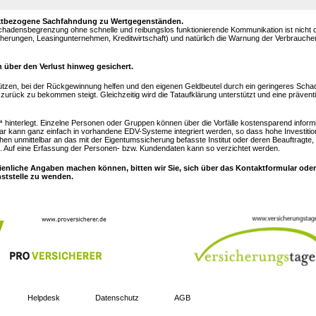
objektbezogene Sachfahndung zu Wertgegenständen.
Schadensbegrenzung ohne schnelle und reibungslos funktionierende Kommunikation ist nicht
sicherungen, Leasingunternehmen, Kreditwirtschaft) und natürlich die Warnung der Verbrauch
 über den Verlust hinweg gesichert.
ützen, bei der Rückgewinnung helfen und den eigenen Geldbeutel durch ein geringeres Sc
urück zu bekommen steigt. Gleichzeitig wird die Tataufklärung unterstützt und eine prävent
“
hinterlegt. Einzelne Personen oder Gruppen können über die Vorfälle kostensparend inform
ar kann ganz einfach in vorhandene EDV-Systeme integriert werden, so dass hohe Investitio
hen unmittelbar an das mit der Eigentumssicherung befasste Institut oder deren Beauftragte,
 Auf eine Erfassung der Personen- bzw. Kundendaten kann so verzichtet werden.
ienliche Angaben machen können, bitten wir Sie, sich über das Kontaktformular oder
nststelle zu wenden.
Helpdesk
Datenschutz
AGB