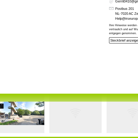
Gerrit0410@gm
Postbus 201
NL-7020 AC Z
Help@irseuro
Ihre Hinweise werden 
vertraulich und auf 
entgegen genommen.
Steckbrief anzeig