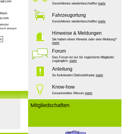
ail.com
Gestohlenes wiederbeschaffen
mehr
elhem
Fahrzeugortung
pa.com
Gestohlenes wiederbeschaffen
mehr
absolut
Wunsch anonym
Hinweise & Meldungen
en
Sie haben einen Hinweis oder eine Meldung?
mehr
Forum
Das Forum ist nur für registrierte Mitglieder
zugänglich.
mehr
Anleitung
So funktioniert Diebstahlradar
mehr
Know-how
Gesammeltes Wissen
mehr
Mitgliedschaften