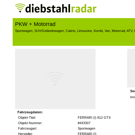
PKW + Motorrad
Sportwagen
,
SUV/Geländewagen
,
Cabrio
,
Limousine
,
Kombi
,
Van
,
Motorrad
,
ATV
,
So
In
Fahrzeugdaten:
Objekt-Titel:
FERRARI (I) 812 GTS
Objekt-Nummer:
#443307
Fahrzeugart:
Sportwagen
Hersteller:
FERRARI (I)