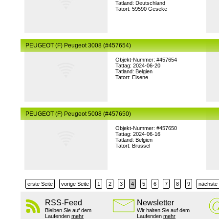
Tatland: Deutschland
Tatort: 59590 Geseke
PEUGEOT (F) Peugeot 3008 (#457654)
Objekt-Nummer: #457654
Tattag: 2024-06-20
Tatland: Belgien
Tatort: Elsene
PEUGEOT (F) Peugeot 5008 (#457650)
Objekt-Nummer: #457650
Tattag: 2024-06-16
Tatland: Belgien
Tatort: Brussel
erste Seite
vorige Seite
1
2
3
4
5
6
7
8
9
nächste 
RSS-Feed
Newsletter
Bleiben Sie auf dem
Wir halten Sie auf dem
Laufenden
mehr
Laufenden
mehr