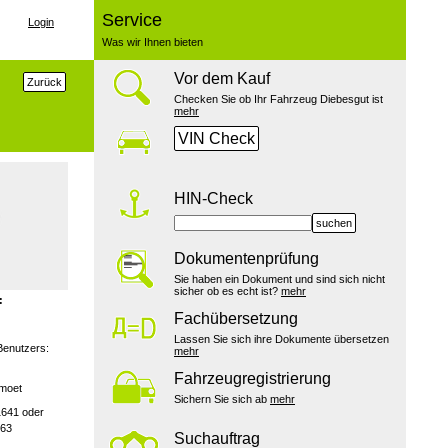
Service
Login
Was wir Ihnen bieten
Vor dem Kauf
Zurück
Checken Sie ob Ihr Fahrzeug Diebesgut ist
mehr
VIN Check
HIN-Check
suchen
Dokumentenprüfung
Sie haben ein Dokument und sind sich nicht
sicher ob es echt ist?
mehr
:
Fachübersetzung
Lassen Sie sich ihre Dokumente übersetzen
Benutzers:
mehr
Fahrzeugregistrierung
emoet
Sichern Sie sich ab
mehr
1641 oder
163
Suchauftrag