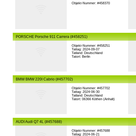
Objekt-Nummer: #458370
PORSCHE Porsche 911 Carrera (#458251)
Objekt-Nummer: #458251
Tattag: 2024-09-07
Tatland: Deutschland
Tatort: Berlin
BMW BMW 220I Cabrio (#457702)
Objekt-Nummer: #457702
Tattag: 2024-06-30
Tatland: Deutschland
Tatort: 06366 Köthen (Anhalt)
AUDI Audi Q7 4L (#457688)
Objekt-Nummer: #457688
Tattag: 2024-06-21