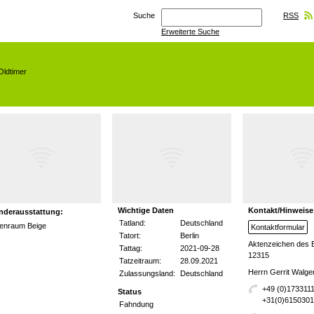
Suche
RSS
Erweiterte Suche
Oldtimer
Wichtige Daten
Kontakt/Hinweise
nderausstattung:
Tatland:
Deutschland
nenraum Beige
Kontaktformular
Tatort:
Berlin
Aktenzeichen des 
Tattag:
2021-09-28
12315
Tatzeitraum:
28.09.2021
Herrn Gerrit Walg
Zulassungsland:
Deutschland
+49 (0)173311
Status
+31(0)615030
Fahndung