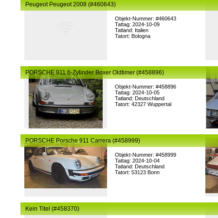
Peugeot Peugeot 2008 (#460643)
Objekt-Nummer: #460643
Tattag: 2024-10-09
Tatland: Italien
Tatort: Bologna
PORSCHE 911 6-Zylinder Boxer Oldtimer (#458896)
Objekt-Nummer: #458896
Tattag: 2024-10-05
Tatland: Deutschland
Tatort: 42327 Wuppertal
PORSCHE Porsche 911 Carrera (#458999)
Objekt-Nummer: #458999
Tattag: 2024-10-04
Tatland: Deutschland
Tatort: 53123 Bonn
Kein Titel (#458370)