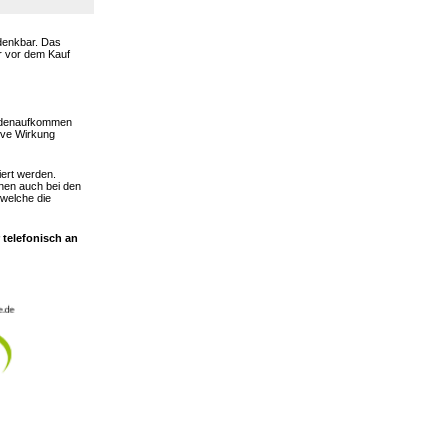
 denkbar. Das
er vor dem Kauf
hadenaufkommen
ive Wirkung
iert werden.
nen auch bei den
 welche die
 telefonisch an