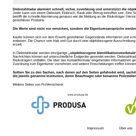
Diebstahlradar alarmiert schnell, sicher, zuverlässig und unterstützt die 
Jeder kann von einem Diebstahl, Einbruch, Raub oder Betrug betroffen sein. Eine 
betrifft die schnelle Alarmierung genauso wie die Meldung an die Risikoträger (Ver
gestohlener Produkte.
Die Werte sind nicht nur versichert, sondern die Eigentumsansprüche werden
Käufer können sich vor dem Erwerb gestohlener Gegenstände informieren und sch
entlasten. Die Chance sein Hab und Gut durch eine objektbezogene Ausschreibung z
erzielt.
In Diebstahlradar werden einzigartige
„objektbezogene Identifikationsmerkmale
Nachrichten können auf unterschiedliche Endgeräte gesendet werden. Diebstahlrad
Risikoträgern entfallen. Die über das Kontaktformular eingehenden Informationen ge
Zuordnung zum Eigentümer vornehmen und weitere Entscheidungen treffen können.
Sollten Sie zu den Sachen, nach denen auf den Seiten gefahndet wird, sachd
die jeweils genannte Institution, deren Beauftragte oder benannte Polizeidie
Weitere Seiten von ProVersicherer:
Impressum
Über uns