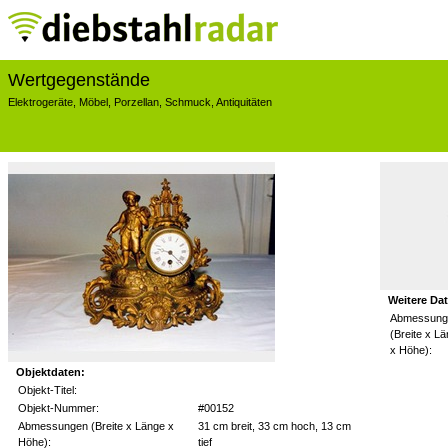
Wertgegenstände
Elektrogeräte
,
Möbel
,
Porzellan
,
Schmuck
,
Antiquitäten
Weitere Da
Abmessung
(Breite x L
x Höhe):
Objektdaten:
Objekt-Titel:
Objekt-Nummer:
#00152
Abmessungen (Breite x Länge x
31 cm breit, 33 cm hoch, 13 cm
Höhe):
tief