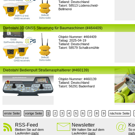
Tatland: Deutschland
Tatort: 58513 Lüdenscheid-
Bellmerei
Diebstahl 3D GNSS Steuerung für Baumaschinen (#464409)
Objekt-Nummer: #464409
Tattag: 2025-04-19
Tatland: Deutschland
Tatort: 58579 Schalksmühle
Diebstahl Bedienpult Straßenasphaltierer (#460139)
Objekt-Nummer: #460139
Tatland: Deutschland
Tatort: 56291 Badenhard
erste Seite
vorige Seite
1
2
3
4
5
6
7
8
9
nächste Seite
RSS-Feed
Newsletter
Ko
Bleiben Sie auf dem
Wir halten Sie auf dem
So e
Laufenden
mehr
Laufenden
mehr
meh