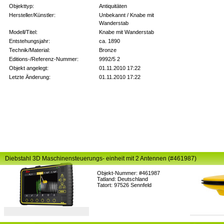
Objekttyp:
Antiquitäten
Hersteller/Künstler:
Unbekannt / Knabe mit
Wanderstab
Modell/Titel:
Knabe mit Wanderstab
Entstehungsjahr:
ca. 1890
Technik/Material:
Bronze
Editions-/Referenz-Nummer:
9992/5 2
Objekt angelegt:
01.11.2010 17:22
Letzte Änderung:
01.11.2010 17:22
Diebstahl 3D Maschinensteuerungs- einheit mit 2 Antennen (#461987)
Objekt-Nummer: #461987
Tatland: Deutschland
Tatort: 97526 Sennfeld