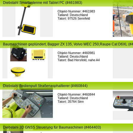
Diebstahl Smartantenne mit Tablet PC (#461983)
Objekt-Nummer: #461983
Tatland: Deutschland
Tatort: 97526 Sennfeld
Baumaschinen geplündert, Bagger ZX 135, Volvo WEC 250,Raupe Cat D6XL (#
Objekt-Nummer: #460981
Tatland: Deutschland
Tatort: Bad Hersfeld, nahe A4
Diebstahl Bedienpult Straßenasphaltierer (#460844)
Objekt-Nummer: #460844
Tatland: Deutschland
Tatort: 35764 Sinn
Diebstahl 3D GNSS Steuerung für Baumaschinen (#464403)