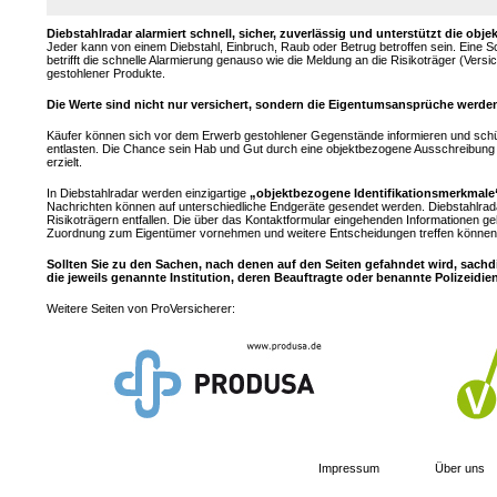
Diebstahlradar alarmiert schnell, sicher, zuverlässig und unterstützt die 
Jeder kann von einem Diebstahl, Einbruch, Raub oder Betrug betroffen sein. Eine 
betrifft die schnelle Alarmierung genauso wie die Meldung an die Risikoträger (Ver
gestohlener Produkte.
Die Werte sind nicht nur versichert, sondern die Eigentumsansprüche werden
Käufer können sich vor dem Erwerb gestohlener Gegenstände informieren und sch
entlasten. Die Chance sein Hab und Gut durch eine objektbezogene Ausschreibung z
erzielt.
In Diebstahlradar werden einzigartige
„objektbezogene Identifikationsmerkmale
Nachrichten können auf unterschiedliche Endgeräte gesendet werden. Diebstahlrad
Risikoträgern entfallen. Die über das Kontaktformular eingehenden Informationen ge
Zuordnung zum Eigentümer vornehmen und weitere Entscheidungen treffen können.
Sollten Sie zu den Sachen, nach denen auf den Seiten gefahndet wird, sachd
die jeweils genannte Institution, deren Beauftragte oder benannte Polizeidie
Weitere Seiten von ProVersicherer:
Impressum
Über uns