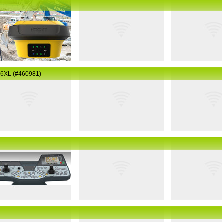
D6XL (#460981)