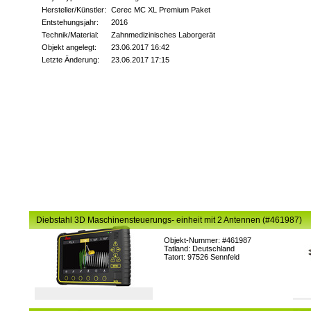
Hersteller/Künstler:
Cerec MC XL Premium Paket
Entstehungsjahr:
2016
Technik/Material:
Zahnmedizinisches Laborgerät
Objekt angelegt:
23.06.2017 16:42
Letzte Änderung:
23.06.2017 17:15
Diebstahl 3D Maschinensteuerungs- einheit mit 2 Antennen (#461987)
Objekt-Nummer: #461987
Tatland: Deutschland
Tatort: 97526 Sennfeld