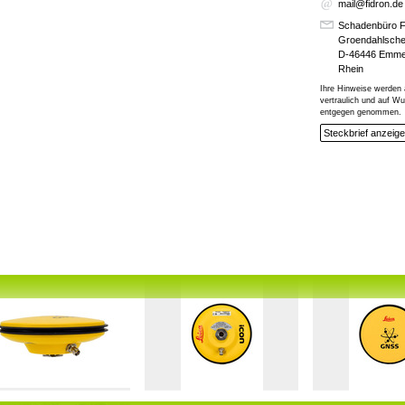
mail@fidron.de
Schadenbüro 
Groendahlsche
D-46446 Emme
Rhein
Ihre Hinweise werden 
vertraulich und auf 
entgegen genommen.
Steckbrief anzeig