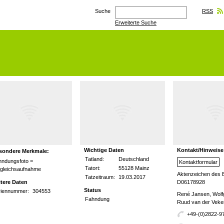
Suche
RSS
Erweiterte Suche
Wichtige Daten
Kontakt/Hinweise
sondere Merkmale:
Tatland:
Deutschland
hndungsfoto =
Kontaktformular
Tatort:
55128 Mainz
rgleichsaufnahme
Aktenzeichen des 
Tatzeitraum:
19.03.2017
tere Daten
D06178928
Status
riennummer:
304553
René Jansen, Wolf
Fahndung
Ruud van der Veke
+49-(0)2822-9