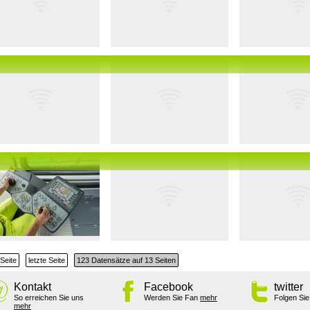
Seite
letzte Seite
123 Datensätze auf 13 Seiten
Kontakt
Facebook
twitter
So erreichen Sie uns
Werden Sie Fan
mehr
Folgen Si
mehr