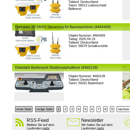
Tatland: Deutschland
Tatort: 58513 Lüdenscheid-
Bellmerei
Diebstahl 3D GNSS Steuerung für Baumaschinen (#464409)
Objekt-Nummer: #464409
Tattag: 2025-04-19
Tatland: Deutschland
Tatort: 58579 Schalksmühle
Diebstahl Bedienpult Straßenasphaltierer (#460139)
Objekt-Nummer: #460139
Tatland: Deutschland
Tatort: 56291 Badenhard
erste Seite
vorige Seite
1
2
3
4
5
6
7
8
9
nächste 
RSS-Feed
Newsletter
Bleiben Sie auf dem
Wir halten Sie auf dem
Laufenden
mehr
Laufenden
mehr