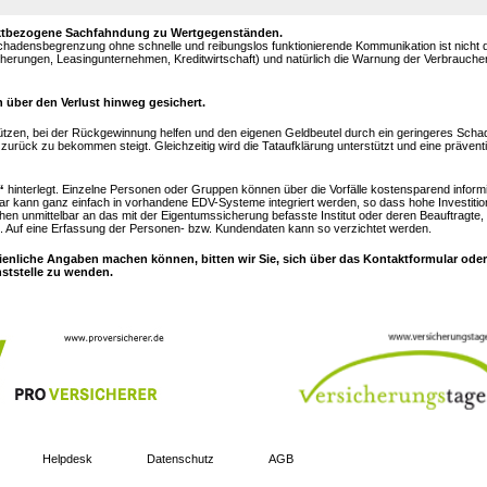
objektbezogene Sachfahndung zu Wertgegenständen.
Schadensbegrenzung ohne schnelle und reibungslos funktionierende Kommunikation ist nicht
sicherungen, Leasingunternehmen, Kreditwirtschaft) und natürlich die Warnung der Verbrauch
 über den Verlust hinweg gesichert.
ützen, bei der Rückgewinnung helfen und den eigenen Geldbeutel durch ein geringeres Sc
urück zu bekommen steigt. Gleichzeitig wird die Tataufklärung unterstützt und eine prävent
“
hinterlegt. Einzelne Personen oder Gruppen können über die Vorfälle kostensparend inform
ar kann ganz einfach in vorhandene EDV-Systeme integriert werden, so dass hohe Investitio
hen unmittelbar an das mit der Eigentumssicherung befasste Institut oder deren Beauftragte,
 Auf eine Erfassung der Personen- bzw. Kundendaten kann so verzichtet werden.
ienliche Angaben machen können, bitten wir Sie, sich über das Kontaktformular oder
nststelle zu wenden.
Helpdesk
Datenschutz
AGB