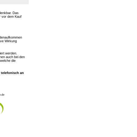
 denkbar. Das
er vor dem Kauf
hadenaufkommen
ive Wirkung
iert werden.
nen auch bei den
 welche die
 telefonisch an