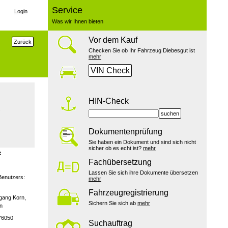
Service
Login
Was wir Ihnen bieten
Vor dem Kauf
Zurück
Checken Sie ob Ihr Fahrzeug Diebesgut ist
mehr
VIN Check
HIN-Check
suchen
Dokumentenprüfung
Sie haben ein Dokument und sind sich nicht
sicher ob es echt ist?
mehr
:
Fachübersetzung
Lassen Sie sich ihre Dokumente übersetzen
Benutzers:
mehr
Fahrzeugregistrierung
gang Korn,
Sichern Sie sich ab
mehr
n
76050
Suchauftrag