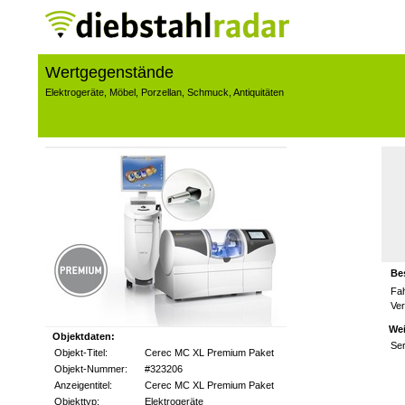
Wertgegenstände
Elektrogeräte
,
Möbel
,
Porzellan
,
Schmuck
,
Antiquitäten
Be
Fa
Ve
Wei
Objektdaten:
Se
Objekt-Titel:
Cerec MC XL Premium Paket
Objekt-Nummer:
#323206
Anzeigentitel:
Cerec MC XL Premium Paket
Objekttyp:
Elektrogeräte