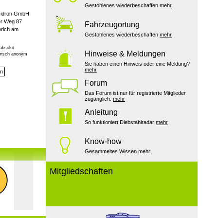
Gestohlenes wiederbeschaffen
mehr
Fidron GmbH
r Weg 87
Fahrzeugortung
rich am
Gestohlenes wiederbeschaffen
mehr
absolut
Hinweise & Meldungen
Wunsch anonym
Sie haben einen Hinweis oder eine Meldung?
mehr
en
Forum
Das Forum ist nur für registrierte Mitglieder
zugänglich.
mehr
Anleitung
So funktioniert Diebstahlradar
mehr
Know-how
Gesammeltes Wissen
mehr
Mitgliedschaften