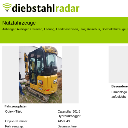
Nutzfahrzeuge
Anhänger
,
Auflieger
,
Caravan
,
Ladung
,
Landmaschinen
,
Lkw
,
Reisebus
,
Spezialfahrzeuge
,
Besondere
Firmenlogo
aufgeklebt
Fahrzeugdaten:
Objekt-Titel:
Caterpillar 301.8
Hydraulikbagger
Objekt-Nummer:
#458543
Fahrzeugtyp:
Baumaschinen