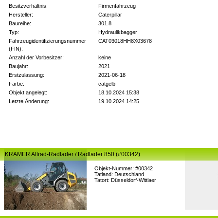
Besitzverhältnis:
Firmenfahrzeug
Hersteller:
Caterpillar
Baureihe:
301.8
Typ:
Hydraulikbagger
Fahrzeugidentifizierungsnummer
CAT03018HH8X03678
(FIN):
Anzahl der Vorbesitzer:
keine
Baujahr:
2021
Erstzulassung:
2021-06-18
Farbe:
catgelb
Objekt angelegt:
18.10.2024 15:38
Letzte Änderung:
19.10.2024 14:25
KRAMER Allrad-Radlader / Radlader 850 (#00342)
Objekt-Nummer: #00342
Tatland: Deutschland
Tatort: Düsseldorf-Wittlaer