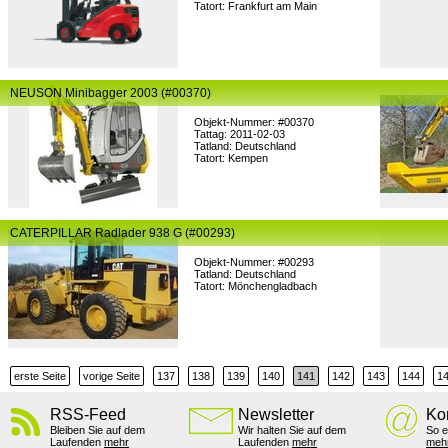
Tatort: Frankfurt am Main
NEUSON Minibagger 2003 (#00370)
Objekt-Nummer: #00370
Tattag: 2011-02-03
Tatland: Deutschland
Tatort: Kempen
CATERPILLAR Radlader 938 G (#00293)
Objekt-Nummer: #00293
Tatland: Deutschland
Tatort: Mönchengladbach
erste Seite
vorige Seite
137
138
139
140
141
142
143
144
1
RSS-Feed
Newsletter
Ko
Bleiben Sie auf dem
Wir halten Sie auf dem
So e
Laufenden
mehr
Laufenden
mehr
meh