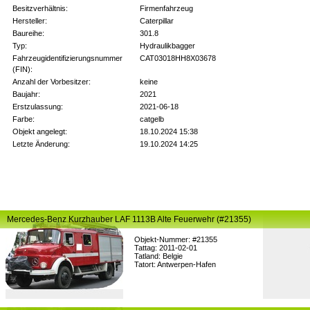
Besitzverhältnis:
Firmenfahrzeug
Hersteller:
Caterpillar
Baureihe:
301.8
Typ:
Hydraulikbagger
Fahrzeugidentifizierungsnummer
CAT03018HH8X03678
(FIN):
Anzahl der Vorbesitzer:
keine
Baujahr:
2021
Erstzulassung:
2021-06-18
Farbe:
catgelb
Objekt angelegt:
18.10.2024 15:38
Letzte Änderung:
19.10.2024 14:25
Mercedes-Benz Kurzhauber LAF 1113B Alte Feuerwehr (#21355)
Objekt-Nummer: #21355
Tattag: 2011-02-01
Tatland: Belgie
Tatort: Antwerpen-Hafen