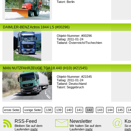
Tatort: Berlin
DAIMLER-BENZ Actros 1844 LS (#00296)
Objekt-Nummer: #00296
Tattag: 2011-01-24
Tatland: Österreich//Tschechien
MAN NUTZFAHRZEUGE TGA 18.440 (H10) (#21545)
Objekt-Nummer: #21545
Tattag: 2011-01-24
Tatland: Deutschland
Tatort: Seggebruch
erste Seite
vorige Seite
138
139
140
141
142
143
144
145
1
RSS-Feed
Newsletter
Ko
Bleiben Sie auf dem
Wir halten Sie auf dem
So e
Laufenden
mehr
Laufenden
mehr
meh