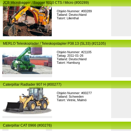
JCB Microbagger / Bagger 8010 CTS / Micro (#00289)
Objekt-Nummer: #00289
Tatland: Deutschland
Tatort: Lilienthal
MERLO Teleskoplader / Teleskopstapler P38.13 (SL33) (#21105)
Objekt-Nummer: #21105
Tattag: 2011-01-26
Tatland: Deutschland
Tatort: Hamburg
Caterpillar Radlader 907 H (#00277)
Objekt-Nummer: #00277
Tatland: Schweden
Tatort: Vintrie, Malmö
Caterpillar CAT 0966 (#00276)