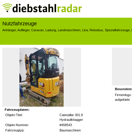
Nutzfahrzeuge
Anhänger
,
Auflieger
,
Caravan
,
Ladung
,
Landmaschinen
,
Lkw
,
Reisebus
,
Spezialfahrzeuge
,
Besondere
Firmenlogo
aufgeklebt
Fahrzeugdaten:
Objekt-Titel:
Caterpillar 301.8
Hydraulikbagger
Objekt-Nummer:
#458543
Fahrzeugtyp:
Baumaschinen