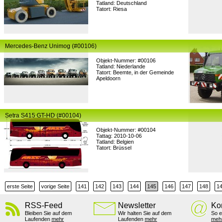
Tatland: Deutschland
Tatort: Riesa
Mercedes-Benz Unimog (#00106)
Objekt-Nummer: #00106
Tatland: Niederlande
Tatort: Beemte, in der Gemeinde
Apeldoorn
Setra S415 GT-HD (#00104)
Objekt-Nummer: #00104
Tattag: 2010-10-06
Tatland: Belgien
Tatort: Brüssel
erste Seite
vorige Seite
141
142
143
144
145
146
147
148
1
RSS-Feed
Newsletter
Ko
Bleiben Sie auf dem
Wir halten Sie auf dem
So e
Laufenden
mehr
Laufenden
mehr
meh