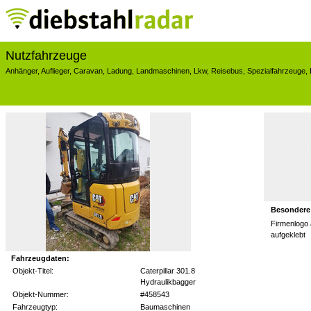
Nutzfahrzeuge
Anhänger
,
Auflieger
,
Caravan
,
Ladung
,
Landmaschinen
,
Lkw
,
Reisebus
,
Spezialfahrzeuge
,
Besondere
Firmenlogo
aufgeklebt
Fahrzeugdaten:
Objekt-Titel:
Caterpillar 301.8
Hydraulikbagger
Objekt-Nummer:
#458543
Fahrzeugtyp:
Baumaschinen