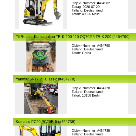
Objekt-Nummer: #464902
Tattag: 2026-07-20
Tatland: Deutschland
Tatort: 49326 Melle
TiliRotator-Kombination TR-K-200 110 OQ70/55 TR-K 200 (#464790)
Objekt-Nummer: #464790
Tatland: Deutschland
Tatort: Gotha
Yanmar SV17 VT Classic (#464770)
Objekt-Nummer: #464770
Tatland: Deutschland
Tatort: 13158 Berlin
Komatsu PC20 PC20R-5 (#464739)
Objekt-Nummer: #464739
Tatland: Deutschland