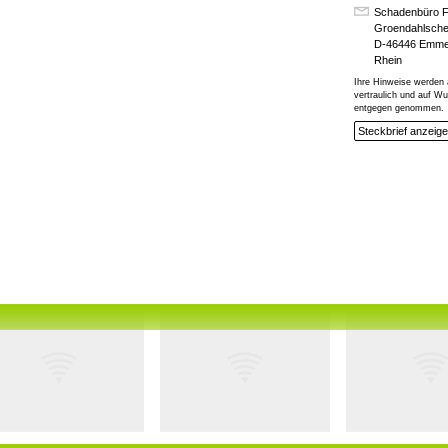
Schadenbüro 
Groendahlsche
D-46446 Emme
Rhein
Ihre Hinweise werden 
vertraulich und auf 
entgegen genommen.
Steckbrief anzeig