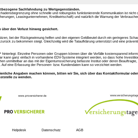
objektbezogene Sachfahndung zu Wertgegenständen.
Schadensbegrenzung ohne schnelle und reibungslos funktionierende Kommunikation ist nicht
sicherungen, Leasingunternehmen, Kreditwirtschaft) und natürlich die Warnung der Verbrauch
 über den Verlust hinweg gesichert.
ützen, bei der Rückgewinnung helfen und den eigenen Geldbeutel durch ein geringeres Sc
urück zu bekommen steigt. Gleichzeitig wird die Tataufklärung unterstützt und eine prävent
“
hinterlegt. Einzelne Personen oder Gruppen können über die Vorfälle kostensparend inform
ar kann ganz einfach in vorhandene EDV-Systeme integriert werden, so dass hohe Investitio
hen unmittelbar an das mit der Eigentumssicherung befasste Institut oder deren Beauftragte,
 Auf eine Erfassung der Personen- bzw. Kundendaten kann so verzichtet werden.
ienliche Angaben machen können, bitten wir Sie, sich über das Kontaktformular oder
nststelle zu wenden.
Helpdesk
Datenschutz
AGB