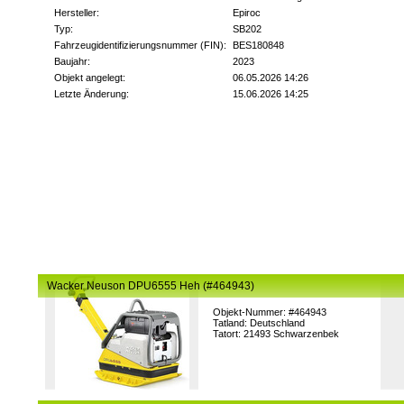
Hersteller:
Epiroc
Typ:
SB202
Fahrzeugidentifizierungsnummer (FIN):
BES180848
Baujahr:
2023
Objekt angelegt:
06.05.2026 14:26
Letzte Änderung:
15.06.2026 14:25
Wacker Neuson DPU6555 Heh (#464943)
Objekt-Nummer: #464943
Tatland: Deutschland
Tatort: 21493 Schwarzenbek