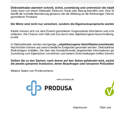
Diebstahlradar alarmiert schnell, sicher, zuverlässig und unterstützt die 
Jeder kann von einem Diebstahl, Einbruch, Raub oder Betrug betroffen sein. Eine 
betrifft die schnelle Alarmierung genauso wie die Meldung an die Risikoträger (Ver
gestohlener Produkte.
Die Werte sind nicht nur versichert, sondern die Eigentumsansprüche werden
Käufer können sich vor dem Erwerb gestohlener Gegenstände informieren und sch
entlasten. Die Chance sein Hab und Gut durch eine objektbezogene Ausschreibung z
erzielt.
In Diebstahlradar werden einzigartige
„objektbezogene Identifikationsmerkmale
Nachrichten können auf unterschiedliche Endgeräte gesendet werden. Diebstahlrad
Risikoträgern entfallen. Die über das Kontaktformular eingehenden Informationen ge
Zuordnung zum Eigentümer vornehmen und weitere Entscheidungen treffen können.
Sollten Sie zu den Sachen, nach denen auf den Seiten gefahndet wird, sachd
die jeweils genannte Institution, deren Beauftragte oder benannte Polizeidie
Weitere Seiten von ProVersicherer:
Impressum
Über uns