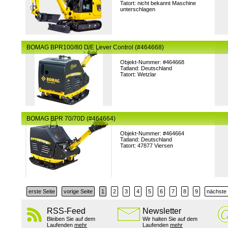
Tatort: nicht bekannt Maschine
unterschlagen
BOMAG BPR100/80 D/E Lever Control (#464668)
Objekt-Nummer: #464668
Tatland: Deutschland
Tatort: Wetzlar
BOMAG BPR 70/70D (#464664)
Objekt-Nummer: #464664
Tatland: Deutschland
Tatort: 47877 Viersen
erste Seite
vorige Seite
1
2
3
4
5
6
7
8
9
nächste 
RSS-Feed
Newsletter
Bleiben Sie auf dem
Wir halten Sie auf dem
Laufenden
mehr
Laufenden
mehr