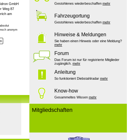
Gestohlenes wiederbeschaffen
mehr
Fidron GmbH
r Weg 87
rich am
Fahrzeugortung
Gestohlenes wiederbeschaffen
mehr
absolut
Wunsch anonym
Hinweise & Meldungen
en
Sie haben einen Hinweis oder eine Meldung?
mehr
Forum
Das Forum ist nur für registrierte Mitglieder
zugänglich.
mehr
Anleitung
So funktioniert Diebstahlradar
mehr
Know-how
Gesammeltes Wissen
mehr
Mitgliedschaften