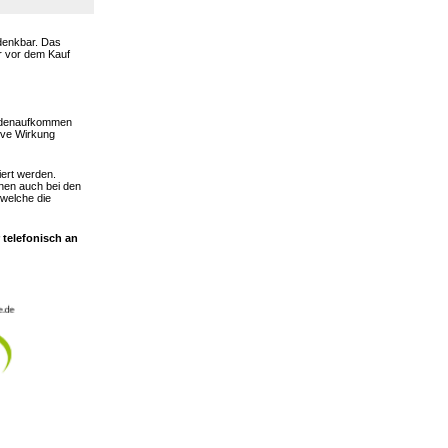
 denkbar. Das
er vor dem Kauf
hadenaufkommen
ive Wirkung
iert werden.
nen auch bei den
 welche die
 telefonisch an