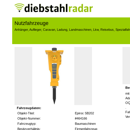
Nutzfahrzeuge
Anhänger
,
Auflieger
,
Caravan
,
Ladung
,
Landmaschinen
,
Lkw
,
Reisebus
,
Spezialfa
Be
mit
Ad
OQ
.
Fahrzeugdaten:
Fa
Objekt-Titel:
Epiroc SB202
Ve
Objekt-Nummer:
#464166
Fahrzeugtyp:
Baumaschinen
Besitzverhältnis:
Firmenfahrzeug