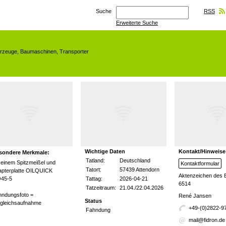
Suche
RSS
Erweiterte Suche
hrzeuge
,
Baumaschinen
,
Transporter
Wichtige Daten
Kontakt/Hinweise
sondere Merkmale:
Tatland:
Deutschland
 einem Spitzmeißel und
Kontaktformular
Tatort:
57439 Attendorn
apterplatte OILQUICK
Aktenzeichen des 
45-5
Tattag:
2026-04-21
6514
Tatzeitraum:
21.04./22.04.2026
hndungsfoto =
René Jansen
Status
rgleichsaufnahme
+49-(0)2822-9
Fahndung
mail@fidron.de