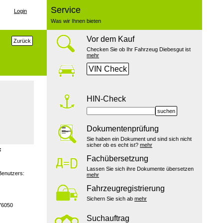
Service
Login
Was wir Ihnen bieten
Vor dem Kauf
Zurück
Checken Sie ob Ihr Fahrzeug Diebesgut ist
mehr
VIN Check
HIN-Check
suchen
Dokumentenprüfung
Sie haben ein Dokument und sind sich nicht
sicher ob es echt ist?
mehr
:
Fachübersetzung
Lassen Sie sich ihre Dokumente übersetzen
Benutzers:
mehr
Fahrzeugregistrierung
Sichern Sie sich ab
mehr
76050
Suchauftrag