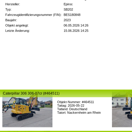
Hersteller:
Epiroc
Typ:
SB202
Fahrzeugidentifizierungsnummer (FIN):
BES180848
Baujahr:
2023
Objekt angelegt:
06.05.2026 14:26
Letzte Änderung:
15.06.2026 14:25
Caterpillar 306 306-07cr (#464511)
Objekt-Nummer: #464511
Tattag: 2026-05-22
Tatland: Deutschland
Tatort: Nackernheim am Rhein