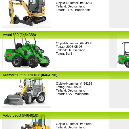
Objekt-Nummer: #464224
Tatland: Deutschland
Tatort: 24782 Büdelsdorf
Avant 630 (#464388)
Objekt-Nummer: #464388
Tattag: 2026-05-06
Tatland: Deutschland
Tatort: Berlin
Kramer 5035 'CANOPY' (#464198)
Objekt-Nummer: #464198
Tattag: 2026-05-05
Tatland: Deutschland
Tatort: 42279 Wuppertal
Volvo L30G (#464010)
Objekt-Nummer: #464010
Tatland: Deutschland