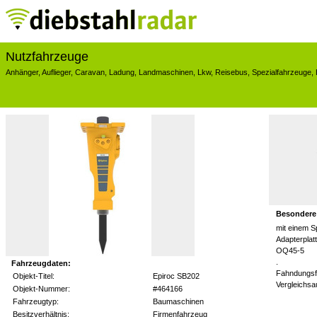
Nutzfahrzeuge
Anhänger
,
Auflieger
,
Caravan
,
Ladung
,
Landmaschinen
,
Lkw
,
Reisebus
,
Spezialfahrzeuge
,
Besondere
mit einem S
Adapterpla
OQ45-5
.
Fahrzeugdaten:
Fahndungsf
Objekt-Titel:
Epiroc SB202
Vergleichs
Objekt-Nummer:
#464166
Fahrzeugtyp:
Baumaschinen
Besitzverhältnis:
Firmenfahrzeug