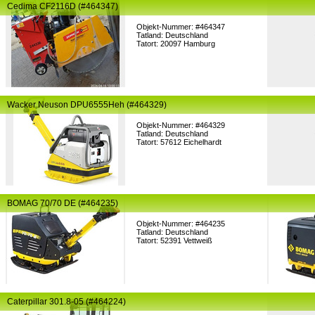
Cedima CF2116D (#464347)
Objekt-Nummer: #464347
Tatland: Deutschland
Tatort: 20097 Hamburg
Wacker Neuson DPU6555Heh (#464329)
Objekt-Nummer: #464329
Tatland: Deutschland
Tatort: 57612 Eichelhardt
BOMAG 70/70 DE (#464235)
Objekt-Nummer: #464235
Tatland: Deutschland
Tatort: 52391 Vettweiß
Caterpillar 301.8-05 (#464224)