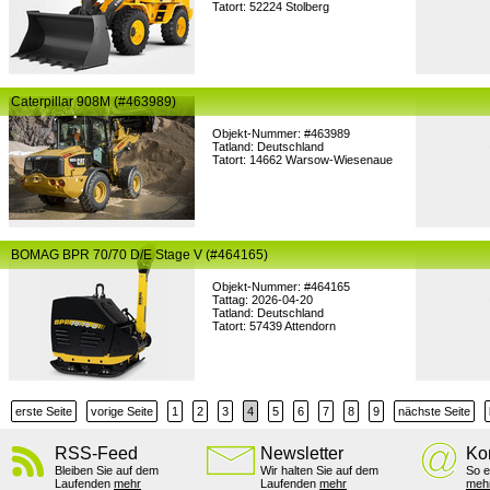
Tatort: 52224 Stolberg
Caterpillar 908M (#463989)
Objekt-Nummer: #463989
Tatland: Deutschland
Tatort: 14662 Warsow-Wiesenaue
BOMAG BPR 70/70 D/E Stage V (#464165)
Objekt-Nummer: #464165
Tattag: 2026-04-20
Tatland: Deutschland
Tatort: 57439 Attendorn
erste Seite
vorige Seite
1
2
3
4
5
6
7
8
9
nächste Seite
RSS-Feed
Newsletter
Ko
Bleiben Sie auf dem
Wir halten Sie auf dem
So e
Laufenden
mehr
Laufenden
mehr
meh