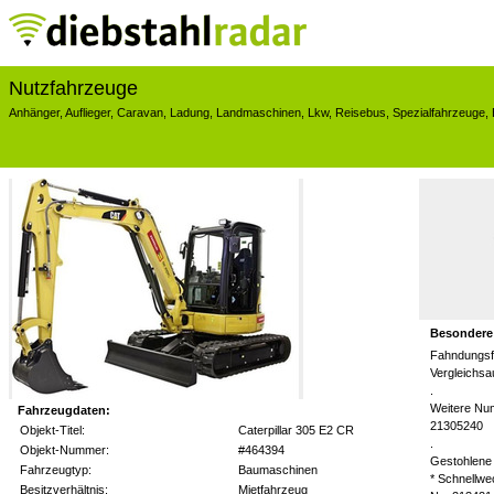
Nutzfahrzeuge
Anhänger
,
Auflieger
,
Caravan
,
Ladung
,
Landmaschinen
,
Lkw
,
Reisebus
,
Spezialfahrzeuge
,
Besondere
Fahndungsf
Vergleichs
.
Weitere Nu
Fahrzeugdaten:
21305240
Objekt-Titel:
Caterpillar 305 E2 CR
.
Objekt-Nummer:
#464394
Gestohlene 
Fahrzeugtyp:
Baumaschinen
* Schnellw
Besitzverhältnis:
Mietfahrzeug