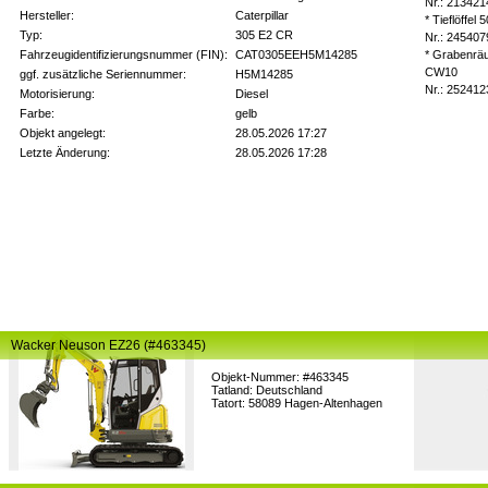
Nr.: 213421
Hersteller:
Caterpillar
* Tieflöffe
Typ:
305 E2 CR
Nr.: 245407
Fahrzeugidentifizierungsnummer (FIN):
CAT0305EEH5M14285
* Grabenrä
CW10
ggf. zusätzliche Seriennummer:
H5M14285
Nr.: 252412
Motorisierung:
Diesel
Farbe:
gelb
Objekt angelegt:
28.05.2026 17:27
Letzte Änderung:
28.05.2026 17:28
Wacker Neuson EZ26 (#463345)
Objekt-Nummer: #463345
Tatland: Deutschland
Tatort: 58089 Hagen-Altenhagen