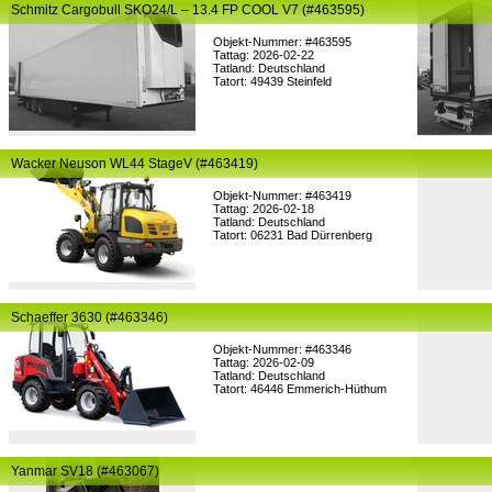
Schmitz Cargobull SKO24/L – 13.4 FP COOL V7 (#463595)
Objekt-Nummer: #463595
Tattag: 2026-02-22
Tatland: Deutschland
Tatort: 49439 Steinfeld
Wacker Neuson WL44 StageV (#463419)
Objekt-Nummer: #463419
Tattag: 2026-02-18
Tatland: Deutschland
Tatort: 06231 Bad Dürrenberg
Schaeffer 3630 (#463346)
Objekt-Nummer: #463346
Tattag: 2026-02-09
Tatland: Deutschland
Tatort: 46446 Emmerich-Hüthum
Yanmar SV18 (#463067)