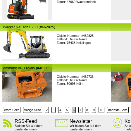
Tatort: 47669 Wachtendonk
Wacker Neuson EZ50 (#462825)
Objekt-Nummer: #462825
Tatland: Deutschland
Tatort: 75438 Knittlingen
Ammann APH 65/85 (#462733)
Objekt-Nummer: #462733
Tatland: Deutschland
Tatort: 50996 Köln
erste Seite
vorige Seite
2
3
4
5
6
7
8
9
10
nächste Seite
RSS-Feed
Newsletter
Ko
Bleiben Sie auf dem
Wir halten Sie auf dem
So e
Laufenden
mehr
Laufenden
mehr
meh