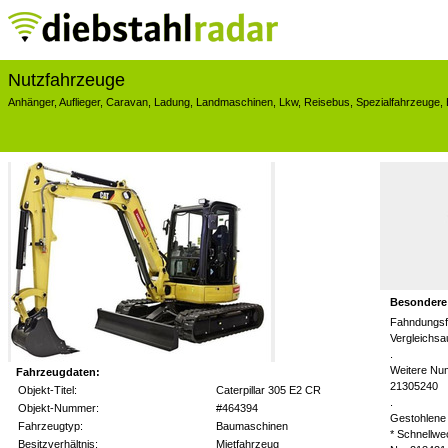
Nutzfahrzeuge
Anhänger
,
Auflieger
,
Caravan
,
Ladung
,
Landmaschinen
,
Lkw
,
Reisebus
,
Spezialfahrzeuge
,
Besondere
Fahndungsf
Vergleichs
.
Weitere Nu
Fahrzeugdaten:
21305240
Objekt-Titel:
Caterpillar 305 E2 CR
.
Objekt-Nummer:
#464394
Gestohlene 
Fahrzeugtyp:
Baumaschinen
* Schnellw
Besitzverhältnis:
Mietfahrzeug