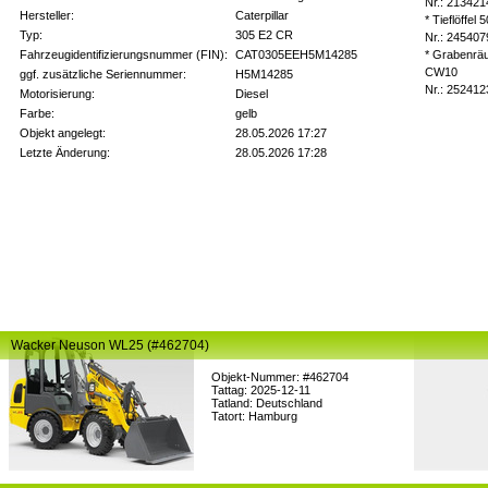
Nr.: 213421
Hersteller:
Caterpillar
* Tieflöffe
Typ:
305 E2 CR
Nr.: 245407
Fahrzeugidentifizierungsnummer (FIN):
CAT0305EEH5M14285
* Grabenrä
CW10
ggf. zusätzliche Seriennummer:
H5M14285
Nr.: 252412
Motorisierung:
Diesel
Farbe:
gelb
Objekt angelegt:
28.05.2026 17:27
Letzte Änderung:
28.05.2026 17:28
Wacker Neuson WL25 (#462704)
Objekt-Nummer: #462704
Tattag: 2025-12-11
Tatland: Deutschland
Tatort: Hamburg