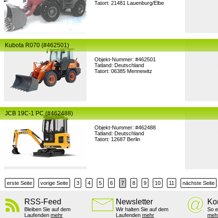
Tatort: 21481 Lauenburg/Elbe
Kubota R070 (#462501)
Objekt-Nummer: #462501
Tatland: Deutschland
Tatort: 06385 Mennewitz
JCB 19C-1 PC (#462488)
Objekt-Nummer: #462488
Tatland: Deutschland
Tatort: 12687 Berlin
erste Seite
vorige Seite
3
4
5
6
7
8
9
10
11
nächste Seite
RSS-Feed
Newsletter
Ko
Bleiben Sie auf dem
Wir halten Sie auf dem
So e
Laufenden
mehr
Laufenden
mehr
meh